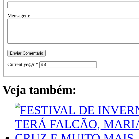
Mensagem:
Current ye@r
*
Veja também: