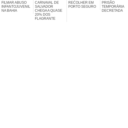
FILMAR ABUSO
CARNAVAL DE
RECOLHER EM
PRISÃO
INFANTOJUVENIL
SALVADOR
PORTO SEGURO
TEMPORÁRIA
NA BAHIA
CHEGA A QUASE
DECRETADA
20% DOS
FLAGRANTE