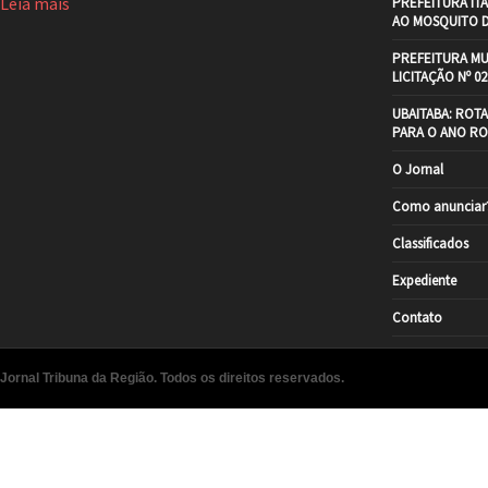
Leia mais
PREFEITURA IT
AO MOSQUITO 
PREFEITURA MU
LICITAÇÃO Nº 02
UBAITABA: ROT
PARA O ANO RO
O Jornal
Como anunciar
Classificados
Expediente
Contato
Jornal Tribuna da Região. Todos os direitos reservados.