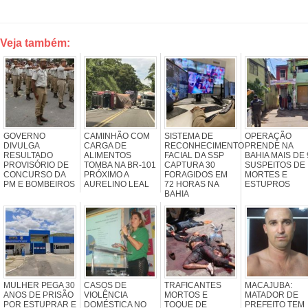
Veja também:
GOVERNO
CAMINHÃO COM
SISTEMA DE
OPERAÇÃO
DIVULGA
CARGA DE
RECONHECIMENTO
PRENDE NA
RESULTADO
ALIMENTOS
FACIAL DA SSP
BAHIA MAIS DE 
PROVISÓRIO DE
TOMBA NA BR-101
CAPTURA 30
SUSPEITOS DE
CONCURSO DA
PRÓXIMO A
FORAGIDOS EM
MORTES E
PM E BOMBEIROS
AURELINO LEAL
72 HORAS NA
ESTUPROS
BAHIA
MULHER PEGA 30
CASOS DE
TRAFICANTES
MACAJUBA:
ANOS DE PRISÃO
VIOLÊNCIA
MORTOS E
MATADOR DE
POR ESTUPRAR E
DOMÉSTICA NO
TOQUE DE
PREFEITO TEM