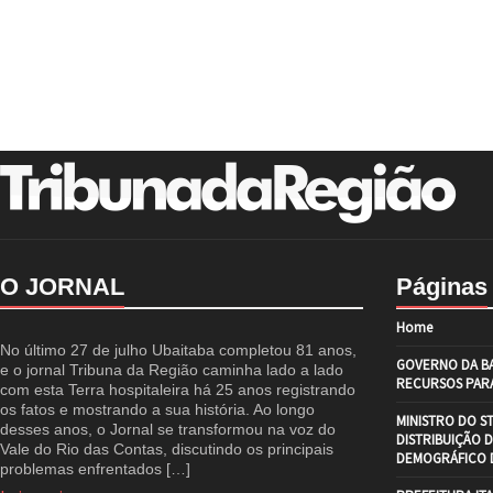
O JORNAL
Páginas
Home
No último 27 de julho Ubaitaba completou 81 anos,
GOVERNO DA BA
e o jornal Tribuna da Região caminha lado a lado
RECURSOS PARA
com esta Terra hospitaleira há 25 anos registrando
os fatos e mostrando a sua história. Ao longo
MINISTRO DO S
desses anos, o Jornal se transformou na voz do
DISTRIBUIÇÃO 
Vale do Rio das Contas, discutindo os principais
DEMOGRÁFICO D
problemas enfrentados […]