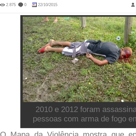
2.875
0
22/10/2015
2010 e 2012 foram assassin
pessoas com arma de fogo e
O Mapa da Violência mostra que en