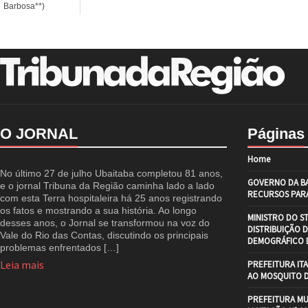
Barbosa**)
O JORNAL
Páginas
Home
No último 27 de julho Ubaitaba completou 81 anos,
GOVERNO DA BA
e o jornal Tribuna da Região caminha lado a lado
RECURSOS PARA
com esta Terra hospitaleira há 25 anos registrando
os fatos e mostrando a sua história. Ao longo
MINISTRO DO S
desses anos, o Jornal se transformou na voz do
DISTRIBUIÇÃO 
Vale do Rio das Contas, discutindo os principais
DEMOGRÁFICO D
problemas enfrentados […]
Leia mais
PREFEITURA IT
AO MOSQUITO 
PREFEITURA MU