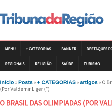
MENU
+ CATEGORIAS
BANNER
DESTAQUES D
REGIONAIS
RELIGIÃO
SAÚDE
TURISMO
»
»
»
»
O Br
Início
Posts
+ CATEGORIAS
artigos
(Por Valdemir Liger (*)
O BRASIL DAS OLIMPIADAS (POR VALD