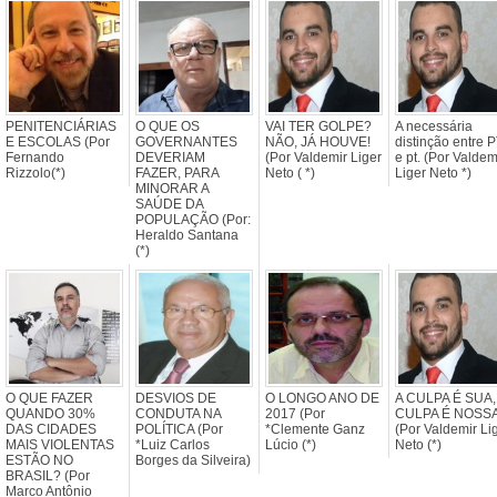
PENITENCIÁRIAS
O QUE OS
VAI TER GOLPE?
A necessária
E ESCOLAS (Por
GOVERNANTES
NÃO, JÁ HOUVE!
distinção entre 
Fernando
DEVERIAM
(Por Valdemir Liger
e pt. (Por Valdem
Rizzolo(*)
FAZER, PARA
Neto ( *)
Liger Neto *)
MINORAR A
SAÚDE DA
POPULAÇÃO (Por:
Heraldo Santana
(*)
O QUE FAZER
DESVIOS DE
O LONGO ANO DE
A CULPA É SUA,
QUANDO 30%
CONDUTA NA
2017 (Por
CULPA É NOSSA
DAS CIDADES
POLÍTICA (Por
*Clemente Ganz
(Por Valdemir Li
MAIS VIOLENTAS
*Luiz Carlos
Lúcio (*)
Neto (*)
ESTÃO NO
Borges da Silveira)
BRASIL? (Por
Marco Antônio