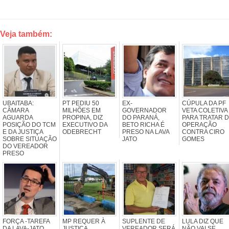
Veja também:
UBAITABA:
PT PEDIU 50
EX-
CÚPULA DA PF
CÂMARA
MILHÕES EM
GOVERNADOR
VETA COLETIVA
AGUARDA
PROPINA, DIZ
DO PARANÁ,
PARA TRATAR 
POSIÇÃO DO TCM
EXECUTIVO DA
BETO RICHA É
OPERAÇÃO
E DA JUSTIÇA
ODEBRECHT
PRESO NA LAVA
CONTRA CIRO
SOBRE SITUAÇÃO
JATO
GOMES
DO VEREADOR
PRESO
FORÇA -TAREFA
MP REQUER À
SUPLENTE DE
LULA DIZ QUE
DA LAVA-JATO
JUSTIÇA
VEREADOR SERÁ
NÃO VAI SE