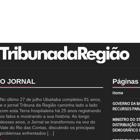
O JORNAL
Páginas
Home
No último 27 de julho Ubaitaba completou 81 anos,
GOVERNO DA BA
e o jornal Tribuna da Região caminha lado a lado
RECURSOS PARA
com esta Terra hospitaleira há 25 anos registrando
os fatos e mostrando a sua história. Ao longo
MINISTRO DO S
desses anos, o Jornal se transformou na voz do
DISTRIBUIÇÃO 
Vale do Rio das Contas, discutindo os principais
DEMOGRÁFICO D
problemas enfrentados […]