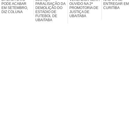
PODE ACABAR
PARALISAÇÃO DA
OUVIDO NA 2ª
ENTREGAR EM
EM SETEMBRO,
DEMOLIÇÃO DO
PROMOTORIA DE
CURITIBA
DIZ COLUNA
ESTÁDIO DE
JUSTIÇA DE
FUTEBOL DE
UBAITABA
UBAITABA