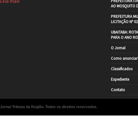
Leia mais
PREFEITURA IT
AO MOSQUITO 
PREFEITURA MU
LICITAÇÃO Nº 02
UBAITABA: ROT
PARA O ANO RO
O Jornal
Como anunciar
Classificados
Expediente
Contato
Jornal Tribuna da Região. Todos os direitos reservados.