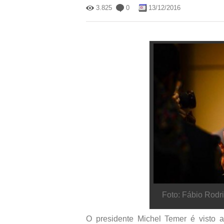
3.825
0
13/12/2016
Foto: Fábio Rodr
O presidente Michel Temer é visto 