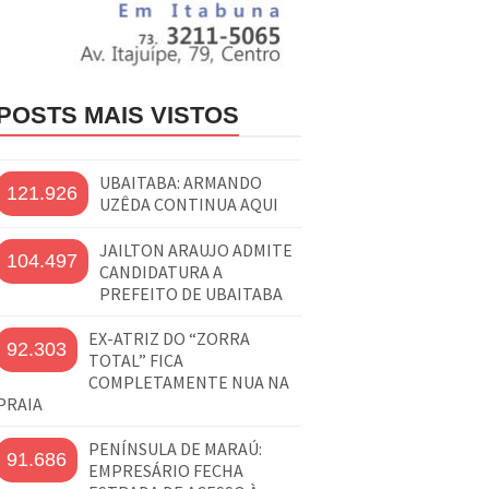
POSTS MAIS VISTOS
UBAITABA: ARMANDO
121.926
UZÊDA CONTINUA AQUI
JAILTON ARAUJO ADMITE
104.497
CANDIDATURA A
PREFEITO DE UBAITABA
EX-ATRIZ DO “ZORRA
92.303
TOTAL” FICA
COMPLETAMENTE NUA NA
PRAIA
PENÍNSULA DE MARAÚ:
91.686
EMPRESÁRIO FECHA