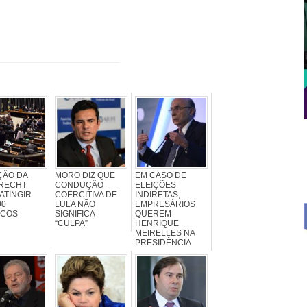
ÇÃO DA
MORO DIZ QUE
EM CASO DE
RECHT
CONDUÇÃO
ELEIÇÕES
ATINGIR
COERCITIVA DE
INDIRETAS,
00
LULA NÃO
EMPRESÁRIOS
ICOS
SIGNIFICA
QUEREM
“CULPA”
HENRIQUE
MEIRELLES NA
PRESIDÊNCIA