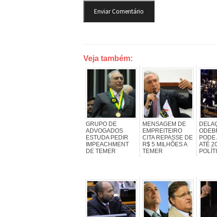
Veja também:
GRUPO DE
MENSAGEM DE
DELA
ADVOGADOS
EMPREITEIRO
ODEB
ESTUDA PEDIR
CITA REPASSE DE
PODE 
IMPEACHMENT
R$ 5 MILHÕES A
ATÉ 2
DE TEMER
TEMER
POLÍT