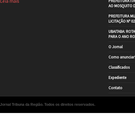
Leia mais
PREFEITURA IT
AO MOSQUITO 
PREFEITURA MU
LICITAÇÃO Nº 02
UBAITABA: ROT
PARA O ANO RO
O Jornal
Como anunciar
Classificados
Expediente
Contato
Jornal Tribuna da Região. Todos os direitos reservados.