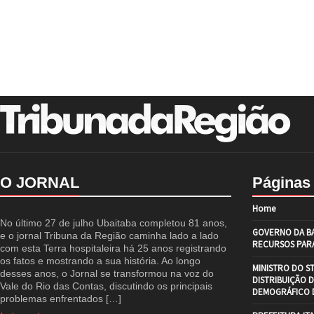
O JORNAL
Páginas
Home
No último 27 de julho Ubaitaba completou 81 anos,
GOVERNO DA BA
e o jornal Tribuna da Região caminha lado a lado
RECURSOS PARA
com esta Terra hospitaleira há 25 anos registrando
os fatos e mostrando a sua história. Ao longo
MINISTRO DO S
desses anos, o Jornal se transformou na voz do
DISTRIBUIÇÃO 
Vale do Rio das Contas, discutindo os principais
DEMOGRÁFICO D
problemas enfrentados […]