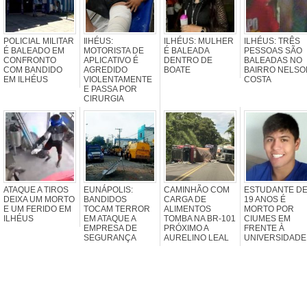
POLICIAL MILITAR
IlHÉUS:
ILHÉUS: MULHER
ILHÉUS: TRÊS
É BALEADO EM
MOTORISTA DE
É BALEADA
PESSOAS SÃO
CONFRONTO
APLICATIVO É
DENTRO DE
BALEADAS NO
COM BANDIDO
AGREDIDO
BOATE
BAIRRO NELSO
EM ILHÉUS
VIOLENTAMENTE
COSTA
E PASSA POR
CIRURGIA
ATAQUE A TIROS
EUNÁPOLIS:
CAMINHÃO COM
ESTUDANTE D
DEIXA UM MORTO
BANDIDOS
CARGA DE
19 ANOS É
E UM FERIDO EM
TOCAM TERROR
ALIMENTOS
MORTO POR
ILHÉUS
EM ATAQUE A
TOMBA NA BR-101
CIUMES EM
EMPRESA DE
PRÓXIMO A
FRENTE À
SEGURANÇA
AURELINO LEAL
UNIVERSIDADE