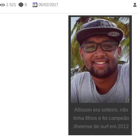
2.521
0
05/02/2017
Allisson era solteiro, não
tinha filhos e foi campeão
ilheense de surf em 2012