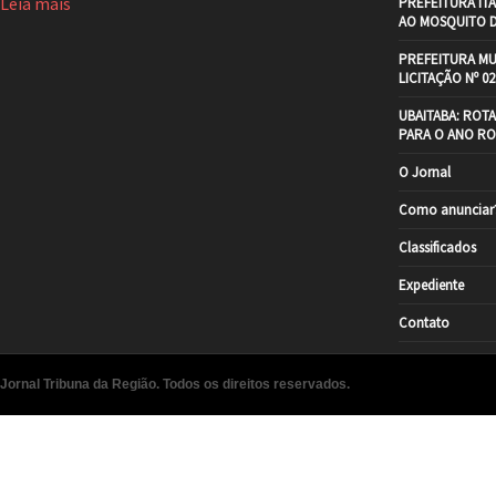
Leia mais
PREFEITURA IT
AO MOSQUITO 
PREFEITURA MU
LICITAÇÃO Nº 02
UBAITABA: ROT
PARA O ANO RO
O Jornal
Como anunciar
Classificados
Expediente
Contato
Jornal Tribuna da Região. Todos os direitos reservados.