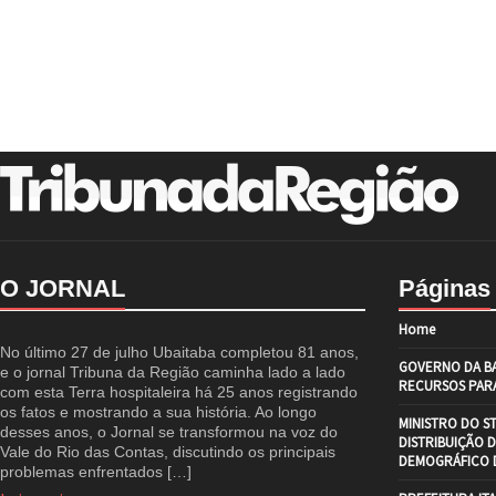
O JORNAL
Páginas
Home
No último 27 de julho Ubaitaba completou 81 anos,
GOVERNO DA BA
e o jornal Tribuna da Região caminha lado a lado
RECURSOS PARA
com esta Terra hospitaleira há 25 anos registrando
os fatos e mostrando a sua história. Ao longo
MINISTRO DO S
desses anos, o Jornal se transformou na voz do
DISTRIBUIÇÃO 
Vale do Rio das Contas, discutindo os principais
DEMOGRÁFICO D
problemas enfrentados […]