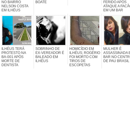
NO BAIRRO
BOATE
FERIDO APÓS
NELSON COSTA
ATAQUE A FACÃ
EM ILHÉUS
EM UM BAR
ILHÉUS TERÁ
SOBRINHO DE
HOMICÍDIO EM
MULHER É
PROTESTO NA
EX-VEREADOR É
ILHÉUS; ROGÉRIO
ASSASSINADA 
BA-001 APÓS
BALEADO EM
FOI MORTO COM
BAR NO CENT
MORTE DE
ILHÉUS
TIROS DE
DE PAU BRASIL
DENTISTA
ESCOPETAS