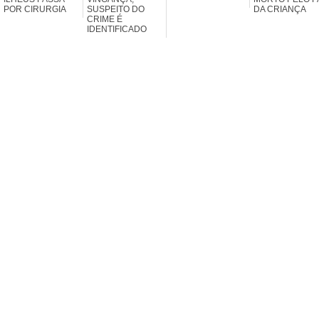
POR CIRURGIA
SUSPEITO DO
DA CRIANÇA
CRIME É
IDENTIFICADO