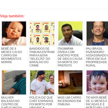
Veja também:
BEBÊ DE 9
BANDIDOS DE
ITAGIMIRIM:
PAU BRASIL:
MESES CAI DO
ITABUNA ENTRAM
DÍVIDA COM
FAZENDEIRO
CARRO EM
PARA A NOVA
AGIOTAS PODE
ASSASSINADO 
MOVIMENTO E
“SELEÇÃO” DO
DE SIDO A CAUSA
TIROS EM SUA
MORRE
BARALHO DO
DA MORTE DO
PROPRIEDADE
CRIME
PREFEITO
RURAL
MULHER
POLÍCIA DIZ QUE
MAIS UM CARRO
TIO MATA BEBÊ
BALEADA NO
CHEF ESPANHOL
INCENDIADO EM
DE 11 MESES A
CENTRO DE
FOI MORTO POR
ITABUNA
FACADAS E É
ILHÉUS PASSA
VINGANÇA;
MORTO PELO P