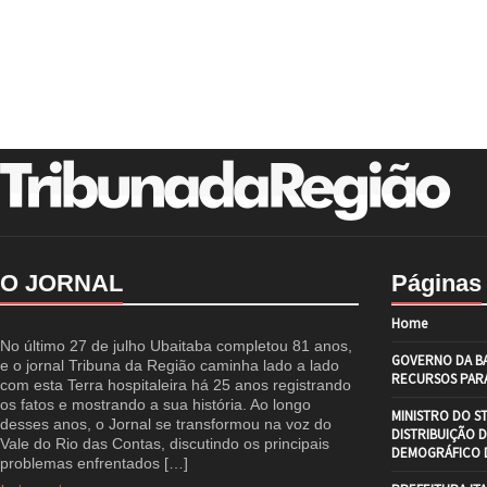
O JORNAL
Páginas
Home
No último 27 de julho Ubaitaba completou 81 anos,
GOVERNO DA BA
e o jornal Tribuna da Região caminha lado a lado
RECURSOS PARA
com esta Terra hospitaleira há 25 anos registrando
os fatos e mostrando a sua história. Ao longo
MINISTRO DO S
desses anos, o Jornal se transformou na voz do
DISTRIBUIÇÃO 
Vale do Rio das Contas, discutindo os principais
DEMOGRÁFICO D
problemas enfrentados […]