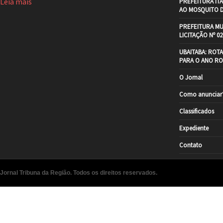
Leia mais
PREFEITURA IT
AO MOSQUITO 
PREFEITURA MU
LICITAÇÃO Nº 02
UBAITABA: ROT
PARA O ANO RO
O Jornal
Como anunciar
Classificados
Expediente
Contato
Jornal Tribuna da Região. Todos os direitos reservados.