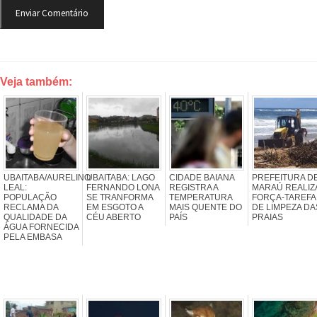
Veja também:
UBAITABA/AURELINO
UBAITABA: LAGO
CIDADE BAIANA
PREFEITURA D
LEAL:
FERNANDO LONA
REGISTRA A
MARAÚ REALIZ
POPULAÇÃO
SE TRANFORMA
TEMPERATURA
FORÇA-TAREFA
RECLAMA DA
EM ESGOTO A
MAIS QUENTE DO
DE LIMPEZA DA
QUALIDADE DA
CÉU ABERTO
PAÍS
PRAIAS
ÁGUA FORNECIDA
PELA EMBASA