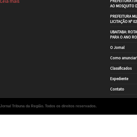
Leia mais
PREFEITURA IT
AO MOSQUITO 
PREFEITURA MU
LICITAÇÃO Nº 02
UBAITABA: ROT
PARA O ANO RO
O Jornal
Como anunciar
Classificados
Expediente
Contato
Jornal Tribuna da Região. Todos os direitos reservados.