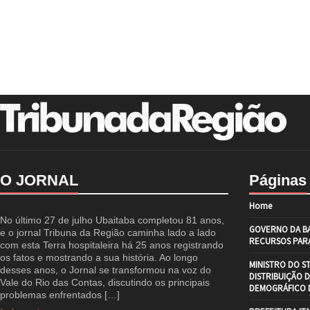
O JORNAL
Páginas
Home
No último 27 de julho Ubaitaba completou 81 anos,
GOVERNO DA BA
e o jornal Tribuna da Região caminha lado a lado
RECURSOS PARA
com esta Terra hospitaleira há 25 anos registrando
os fatos e mostrando a sua história. Ao longo
MINISTRO DO S
desses anos, o Jornal se transformou na voz do
DISTRIBUIÇÃO 
Vale do Rio das Contas, discutindo os principais
DEMOGRÁFICO D
problemas enfrentados […]