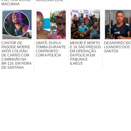
MACONHA
CANTOR DE
UBATÃ: DUPLA
MENOR É MORTO
DESAPARECIDO
PAGODE MORRE
TOMBA DURANTE
E 18 SÃO PRESOS
LEANDRO DOS
APÓS COLISÃO
CONFRONTO
EM OPERAÇÃO
SANTOS
DE CARRO COM
COM A POLÍCIA
DA POLICIA EM
CAMINHÃO NA
ITABUNA E
BR-116, EM FEIRA
ILHÉUS
DE SANTANA