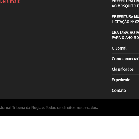
Leia mais
PREFEITURA IT
AO MOSQUITO 
PREFEITURA MU
LICITAÇÃO Nº 02
UBAITABA: ROT
PARA O ANO RO
O Jornal
Como anunciar
Classificados
Expediente
Contato
Jornal Tribuna da Região. Todos os direitos reservados.