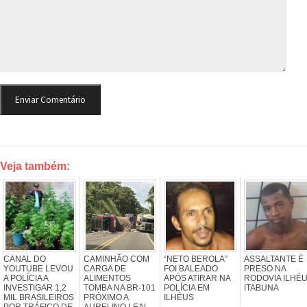
Veja também:
CANAL DO
CAMINHÃO COM
“NETO BEROLA”
ASSALTANTE É
YOUTUBE LEVOU
CARGA DE
FOI BALEADO
PRESO NA
A POLÍCIA A
ALIMENTOS
APÓS ATIRAR NA
RODOVIA ILHÉU
INVESTIGAR 1,2
TOMBA NA BR-101
POLÍCIA EM
ITABUNA
MIL BRASILEIROS
PRÓXIMO A
ILHÉUS
POR TRÁFICO DE
AURELINO LEAL