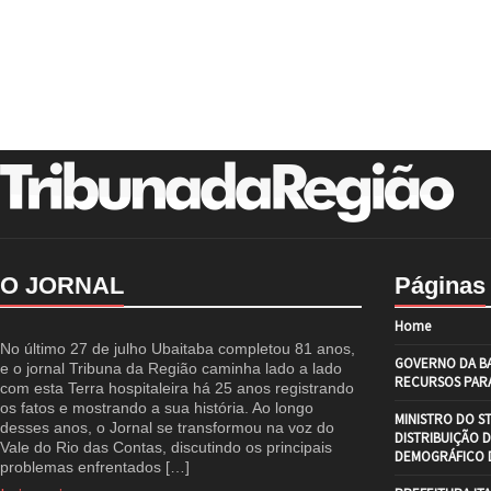
O JORNAL
Páginas
Home
No último 27 de julho Ubaitaba completou 81 anos,
GOVERNO DA BA
e o jornal Tribuna da Região caminha lado a lado
RECURSOS PARA
com esta Terra hospitaleira há 25 anos registrando
os fatos e mostrando a sua história. Ao longo
MINISTRO DO S
desses anos, o Jornal se transformou na voz do
DISTRIBUIÇÃO 
Vale do Rio das Contas, discutindo os principais
DEMOGRÁFICO D
problemas enfrentados […]