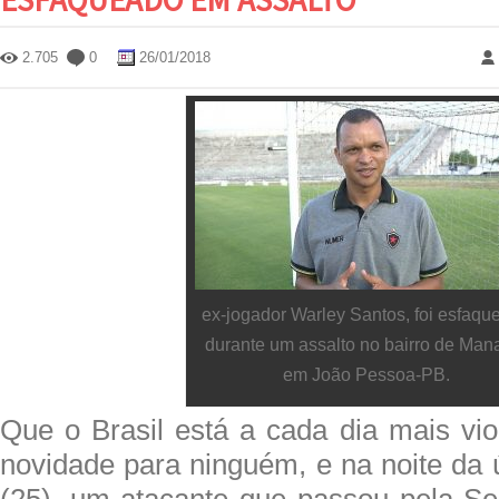
2.705
0
26/01/2018
ex-jogador Warley Santos, foi esfaqu
durante um assalto no bairro de Mana
em João Pessoa-PB.
Que o Brasil está a cada dia mais vio
novidade para ninguém, e na noite da ú
(25), um atacante que passou pela Sel