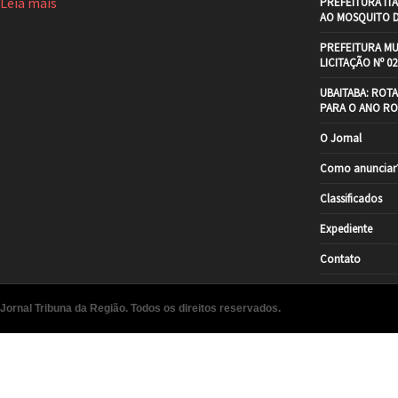
Leia mais
PREFEITURA IT
AO MOSQUITO 
PREFEITURA MU
LICITAÇÃO Nº 02
UBAITABA: ROT
PARA O ANO RO
O Jornal
Como anunciar
Classificados
Expediente
Contato
Jornal Tribuna da Região. Todos os direitos reservados.