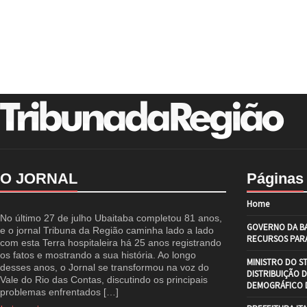
O JORNAL
Páginas
Home
No último 27 de julho Ubaitaba completou 81 anos,
GOVERNO DA BA
e o jornal Tribuna da Região caminha lado a lado
RECURSOS PARA
com esta Terra hospitaleira há 25 anos registrando
os fatos e mostrando a sua história. Ao longo
MINISTRO DO S
desses anos, o Jornal se transformou na voz do
DISTRIBUIÇÃO 
Vale do Rio das Contas, discutindo os principais
DEMOGRÁFICO D
problemas enfrentados […]