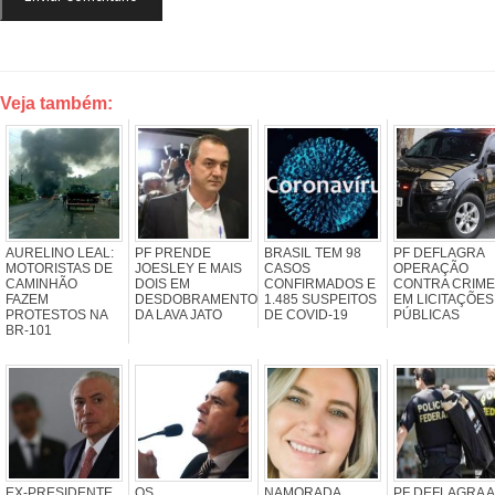
Veja também:
AURELINO LEAL:
PF PRENDE
BRASIL TEM 98
PF DEFLAGRA
MOTORISTAS DE
JOESLEY E MAIS
CASOS
OPERAÇÃO
CAMINHÃO
DOIS EM
CONFIRMADOS E
CONTRA CRIM
FAZEM
DESDOBRAMENTO
1.485 SUSPEITOS
EM LICITAÇÕES
PROTESTOS NA
DA LAVA JATO
DE COVID-19
PÚBLICAS
BR-101
EX-PRESIDENTE
OS
NAMORADA
PF DEFLAGRA A