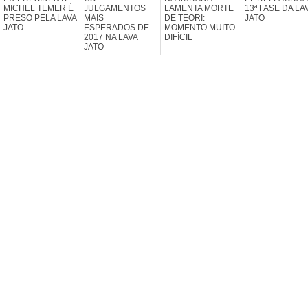
MICHEL TEMER É
JULGAMENTOS
LAMENTA MORTE
13ª FASE DA LA
PRESO PELA LAVA
MAIS
DE TEORI:
JATO
JATO
ESPERADOS DE
MOMENTO MUITO
2017 NA LAVA
DIFÍCIL
JATO