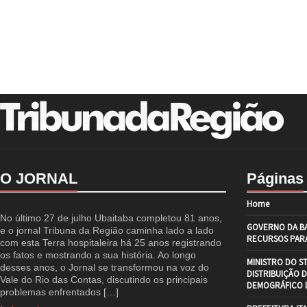
O JORNAL
Páginas
Home
No último 27 de julho Ubaitaba completou 81 anos,
GOVERNO DA BA
e o jornal Tribuna da Região caminha lado a lado
RECURSOS PARA
com esta Terra hospitaleira há 25 anos registrando
os fatos e mostrando a sua história. Ao longo
MINISTRO DO S
desses anos, o Jornal se transformou na voz do
DISTRIBUIÇÃO 
Vale do Rio das Contas, discutindo os principais
DEMOGRÁFICO D
problemas enfrentados […]