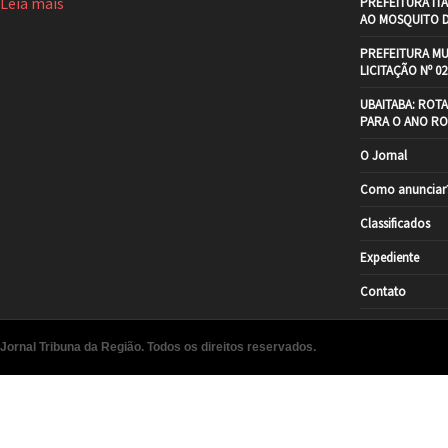
Leia mais
PREFEITURA IT
AO MOSQUITO 
PREFEITURA MU
LICITAÇÃO Nº 02
UBAITABA: ROT
PARA O ANO RO
O Jornal
Como anunciar
Classificados
Expediente
Contato
Jornal Tribuna da Região. Todos os direitos reservados.