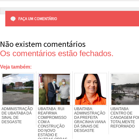
FAÇA UM COMENTÁRIO
Não existem comentários
Os comentários estão fechados.
Veja também:
ADMINISTRAÇÃO
UBAITABA: RUI
UBAITABA:
UBAITABA:
DE UBAITABA DÁ
REAFIRMA
ADMINISTRAÇÃO
CENTRO DE
SINAL DE
COMPROMISSO
DA PREFEITA
CANOAGEM FOI
DESGASTE
COM A
GRACINHA VIANA
TOTALMENTE
CONSTRUÇÃO
DÁ SINAIS DE
REFORMADO
DO NOVO
DESGASTE
ESTÁDIO E