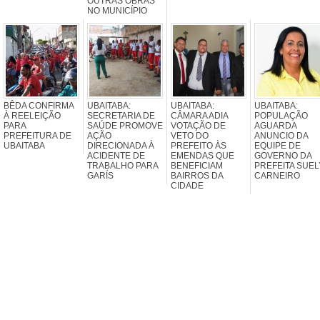
OUTRAS OBRAS
NO MUNICÍPIO
BÊDA CONFIRMA
UBAITABA:
UBAITABA:
UBAITABA:
À REELEIÇÃO
SECRETARIA DE
CÂMARA ADIA
POPULAÇÃO
PARA
SAÚDE PROMOVE
VOTAÇÃO DE
AGUARDA
PREFEITURA DE
AÇÃO
VETO DO
ANUNCIO DA
UBAITABA
DIRECIONADA À
PREFEITO ÀS
EQUIPE DE
ACIDENTE DE
EMENDAS QUE
GOVERNO DA
TRABALHO PARA
BENEFICIAM
PREFEITA SUEL
GARÍS
BAIRROS DA
CARNEIRO
CIDADE