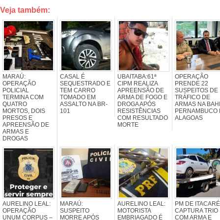
Veja também:
MARAÚ:
CASAL É
UBAITABA:61ª
OPERAÇÃO
OPERAÇÃO
SEQUESTRADO E
CIPM REALIZA
PRENDE 22
POLICIAL
TEM CARRO
APREENSÃO DE
SUSPEITOS DE
TERMINA COM
TOMADO EM
ARMA DE FOGO E
TRÁFICO DE
QUATRO
ASSALTO NA BR-
DROGA APÓS
ARMAS NA BAHI
MORTOS, DOIS
101
RESISTÊNCIAS
PERNAMBUCO 
PRESOS E
COM RESULTADO
ALAGOAS
APREENSÃO DE
MORTE
ARMAS E
DROGAS
AURELINO LEAL:
MARAÚ:
AURELINO LEAL:
PM DE ITACARÉ
OPERAÇÃO
SUSPEITO
MOTORISTA
CAPTURA TRIO
UNUM CORPUS –
MORRE APÓS
EMBRIAGADO É
COM ARMA E