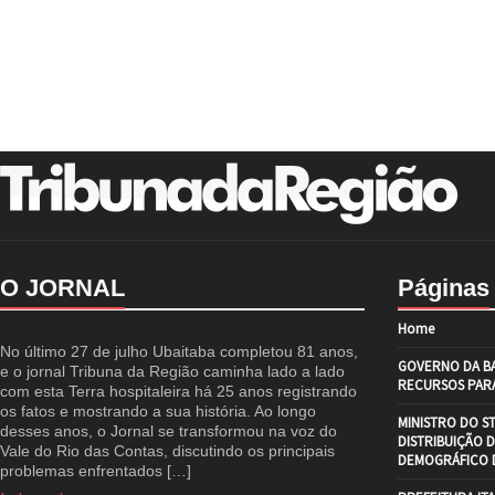
O JORNAL
Páginas
Home
No último 27 de julho Ubaitaba completou 81 anos,
GOVERNO DA BA
e o jornal Tribuna da Região caminha lado a lado
RECURSOS PARA
com esta Terra hospitaleira há 25 anos registrando
os fatos e mostrando a sua história. Ao longo
MINISTRO DO S
desses anos, o Jornal se transformou na voz do
DISTRIBUIÇÃO 
Vale do Rio das Contas, discutindo os principais
DEMOGRÁFICO D
problemas enfrentados […]