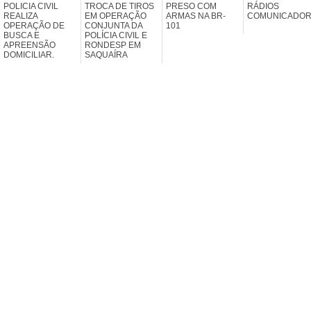
POLICIA CIVIL
TROCA DE TIROS
PRESO COM
RÁDIOS
REALIZA
EM OPERAÇÃO
ARMAS NA BR-
COMUNICADO
OPERAÇÃO DE
CONJUNTA DA
101
BUSCA E
POLÍCIA CIVIL E
APREENSÃO
RONDESP EM
DOMICILIAR.
SAQUAÍRA