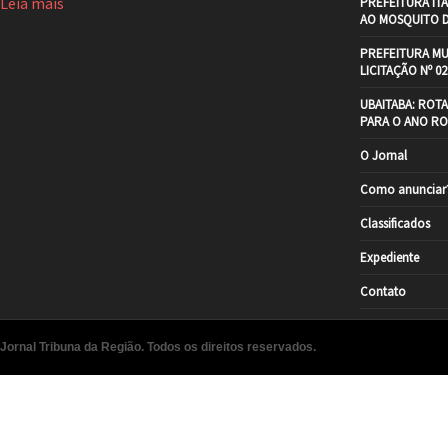
Leia mais
PREFEITURA IT
AO MOSQUITO 
PREFEITURA MU
LICITAÇÃO Nº 02
UBAITABA: ROT
PARA O ANO RO
O Jornal
Como anunciar
Classificados
Expediente
Contato
Jornal Tribuna da Região. Todos os direitos reservados.