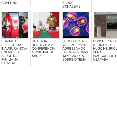
GOVERNO
SAÚDE –
CONASEMS
UBAITABA:
UBAITABA
DESCOBERTA DE
CONSULTÓRIO
PREFEITURA
REALIZOU A V-
VARIANTE MAIS
MÉDICO DR.
INAUGURA NOVA
CONFERÊNCIA
AGRESSIVA DO
HUGO HENRIQ
UNIDADE DE
MUNICIPAL DE
HIV TRAZ NOVAS
SERÁ
SAÚDE DA
SAÚDE
IMPLICAÇÕES
INAUGURADO 
FAMÍLIA NA
SOBRE O TEMA
UBAITABA
BATALHA