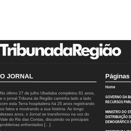
O JORNAL
Páginas
Home
No último 27 de julho Ubaitaba completou 81 anos,
GOVERNO DA BA
e o jornal Tribuna da Região caminha lado a lado
RECURSOS PARA
com esta Terra hospitaleira há 25 anos registrando
os fatos e mostrando a sua história. Ao longo
MINISTRO DO S
desses anos, o Jornal se transformou na voz do
DISTRIBUIÇÃO 
Vale do Rio das Contas, discutindo os principais
DEMOGRÁFICO D
problemas enfrentados […]