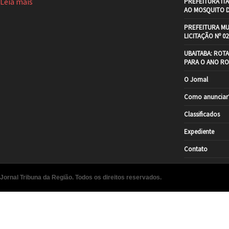
Leia mais
PREFEITURA IT
AO MOSQUITO 
PREFEITURA MU
LICITAÇÃO Nº 02
UBAITABA: ROT
PARA O ANO RO
O Jornal
Como anunciar
Classificados
Expediente
Contato
Jornal Tribuna da Região. Todos os direitos reservados.