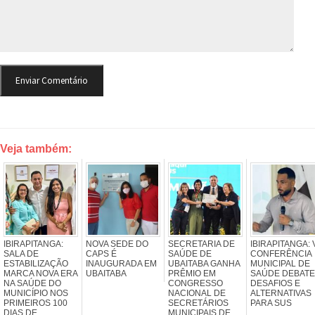
Veja também:
IBIRAPITANGA:
NOVA SEDE DO
SECRETARIA DE
IBIRAPITANGA: 
SALA DE
CAPS É
SAÚDE DE
CONFERÊNCIA
ESTABILIZAÇÃO
INAUGURADA EM
UBAITABA GANHA
MUNICIPAL DE
MARCA NOVA ERA
UBAITABA
PRÊMIO EM
SAÚDE DEBAT
NA SAÚDE DO
CONGRESSO
DESAFIOS E
MUNICÍPIO NOS
NACIONAL DE
ALTERNATIVAS
PRIMEIROS 100
SECRETÁRIOS
PARA SUS
DIAS DE
MUNICIPAIS DE