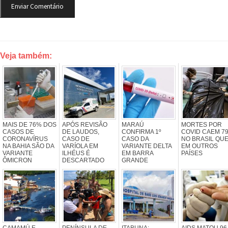
Veja também:
MAIS DE 76% DOS
APÓS REVISÃO
MARAÚ
MORTES POR
CASOS DE
DE LAUDOS,
CONFIRMA 1º
COVID CAEM 7
CORONAVÍRUS
CASO DE
CASO DA
NO BRASIL QU
NA BAHIA SÃO DA
VARÍOLA EM
VARIANTE DELTA
EM OUTROS
VARIANTE
ILHÉUS É
EM BARRA
PAÍSES
ÔMICRON
DESCARTADO
GRANDE
CAMAMÚ E
PENÍNSULA DE
ITABUNA:
AIDS MATOU 96