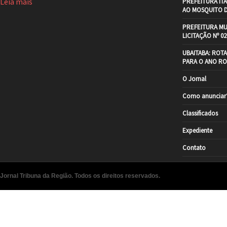
Leia mais
PREFEITURA IT
AO MOSQUITO 
PREFEITURA MU
LICITAÇÃO Nº 02
UBAITABA: ROT
PARA O ANO RO
O Jornal
Como anunciar
Classificados
Expediente
Contato
Jornal Tribuna da Região. Todos os direitos reservados.