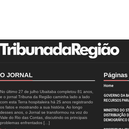
O JORNAL
Páginas
Home
No último 27 de julho Ubaitaba completou 81 anos,
GOVERNO DA BA
e o jornal Tribuna da Região caminha lado a lado
RECURSOS PARA
com esta Terra hospitaleira há 25 anos registrando
os fatos e mostrando a sua história. Ao longo
MINISTRO DO S
desses anos, o Jornal se transformou na voz do
DISTRIBUIÇÃO 
Vale do Rio das Contas, discutindo os principais
DEMOGRÁFICO D
problemas enfrentados […]