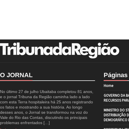
O JORNAL
Páginas
Home
No último 27 de julho Ubaitaba completou 81 anos,
GOVERNO DA BA
e o jornal Tribuna da Região caminha lado a lado
RECURSOS PARA
com esta Terra hospitaleira há 25 anos registrando
os fatos e mostrando a sua história. Ao longo
MINISTRO DO S
desses anos, o Jornal se transformou na voz do
DISTRIBUIÇÃO 
Vale do Rio das Contas, discutindo os principais
DEMOGRÁFICO D
problemas enfrentados […]