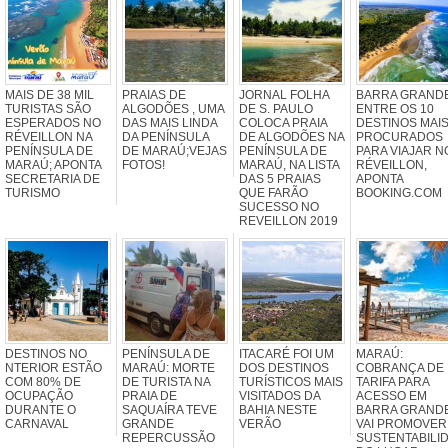
MAIS DE 38 MIL
PRAIAS DE
JORNAL FOLHA
BARRA GRAND
TURISTAS SÃO
ALGODÕES , UMA
DE S. PAULO
ENTRE OS 10
ESPERADOS NO
DAS MAIS LINDA
COLOCA PRAIA
DESTINOS MAI
RÉVEILLON NA
DA PENÍNSULA
DE ALGODÕES NA
PROCURADOS
PENÍNSULA DE
DE MARAÚ;VEJAS
PENÍNSULA DE
PARA VIAJAR N
MARAÚ; APONTA
FOTOS!
MARAÚ, NA LISTA
RÉVEILLON,
SECRETARIA DE
DAS 5 PRAIAS
APONTA
TURISMO
QUE FARÃO
BOOKING.COM
SUCESSO NO
REVEILLON 2019
DESTINOS NO
PENÍNSULA DE
ITACARÉ FOI UM
MARAÚ:
NTERIOR ESTÃO
MARAÚ: MORTE
DOS DESTINOS
COBRANÇA DE
COM 80% DE
DE TURISTA NA
TURÍSTICOS MAIS
TARIFA PARA
OCUPAÇÃO
PRAIA DE
VISITADOS DA
ACESSO EM
DURANTE O
SAQUAÍRA TEVE
BAHIA NESTE
BARRA GRAND
CARNAVAL
GRANDE
VERÃO
VAI PROMOVER
REPERCUSSÃO
SUSTENTABILI