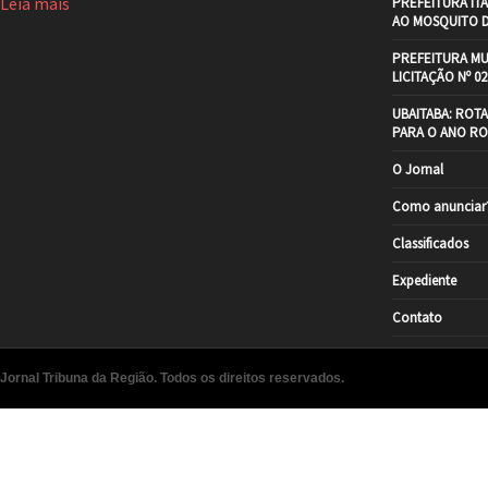
Leia mais
PREFEITURA IT
AO MOSQUITO 
PREFEITURA MU
LICITAÇÃO Nº 02
UBAITABA: ROT
PARA O ANO RO
O Jornal
Como anunciar
Classificados
Expediente
Contato
Jornal Tribuna da Região. Todos os direitos reservados.