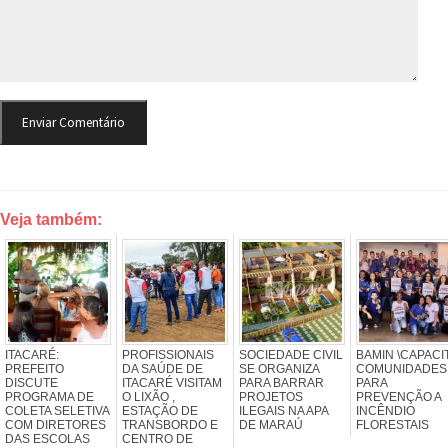
Veja também:
ITACARÉ:
PROFISSIONAIS
SOCIEDADE CIVIL
BAMIN \CAPACI
PREFEITO
DA SAÚDE DE
SE ORGANIZA
COMUNIDADES
DISCUTE
ITACARÉ VISITAM
PARA BARRAR
PARA
PROGRAMA DE
O LIXÃO ,
PROJETOS
PREVENÇÃO A
COLETA SELETIVA
ESTAÇÃO DE
ILEGAIS NA APA
INCÊNDIO
COM DIRETORES
TRANSBORDO E
DE MARAÚ
FLORESTAIS
DAS ESCOLAS
CENTRO DE