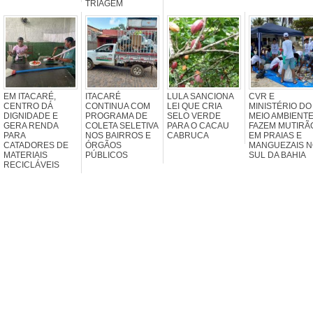
TRIAGEM
EM ITACARÉ,
ITACARÉ
LULA SANCIONA
CVR E
CENTRO DÁ
CONTINUA COM
LEI QUE CRIA
MINISTÉRIO DO
DIGNIDADE E
PROGRAMA DE
SELO VERDE
MEIO AMBIENT
GERA RENDA
COLETA SELETIVA
PARA O CACAU
FAZEM MUTIRÃ
PARA
NOS BAIRROS E
CABRUCA
EM PRAIAS E
CATADORES DE
ÓRGÃOS
MANGUEZAIS 
MATERIAIS
PÚBLICOS
SUL DA BAHIA
RECICLÁVEIS