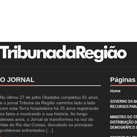
O JORNAL
Páginas
Home
No último 27 de julho Ubaitaba completou 81 anos,
GOVERNO DA BA
e o jornal Tribuna da Região caminha lado a lado
RECURSOS PARA
com esta Terra hospitaleira há 25 anos registrando
os fatos e mostrando a sua história. Ao longo
MINISTRO DO S
desses anos, o Jornal se transformou na voz do
DISTRIBUIÇÃO 
Vale do Rio das Contas, discutindo os principais
DEMOGRÁFICO D
problemas enfrentados […]