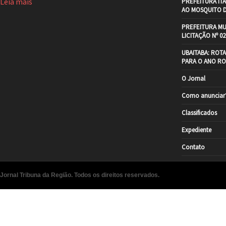
Leia mais
PREFEITURA IT
AO MOSQUITO 
PREFEITURA MU
LICITAÇÃO Nº 02
UBAITABA: ROT
PARA O ANO RO
O Jornal
Como anunciar
Classificados
Expediente
Contato
Jornal Tribuna da Região. Todos os direitos reservados.