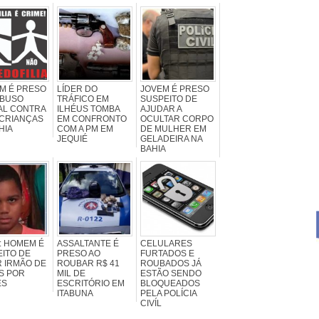
M É PRESO
LÍDER DO
JOVEM É PRESO
ABUSO
TRÁFICO EM
SUSPEITO DE
AL CONTRA
ILHÉUS TOMBA
AJUDAR A
 CRIANÇAS
EM CONFRONTO
OCULTAR CORPO
HIA
COM A PM EM
DE MULHER EM
JEQUIÉ
GELADEIRA NA
BAHIA
: HOMEM É
ASSALTANTE É
CELULARES
ITO DE
PRESO AO
FURTADOS E
 IRMÃO DE
ROUBAR R$ 41
ROUBADOS JÁ
S POR
MIL DE
ESTÃO SENDO
ES
ESCRITÓRIO EM
BLOQUEADOS
ITABUNA
PELA POLÍCIA
CIVÍL