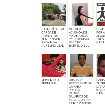
CAMINHÃO COM
MULHER É
HOME
CARGA DE
ACUSADA DE
POR 
ALIMENTOS
MATAR AMIGA
SEXU
TOMBA NA BR-101
PARA ROUBAR
TRÊS
PRÓXIMO A
BEBÊ NO
NA BA
AURELINO LEAL
EXTREMO-SUL
MOMENTO DE
UBAITABA:
BAHIA
TERNURA!
PRESIDENTE DA
SUSPE
CÂMARA
MATAR
PRETENDE
9 ANO
REDUZIR
CIÚM
SALÁRIOS DE
VEREADOR POR
CONTA PRÓPRIA