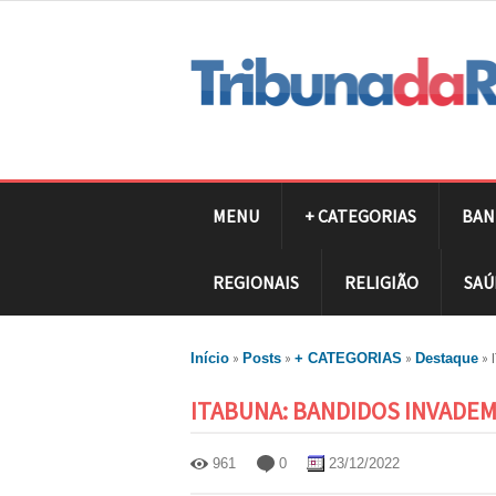
MENU
+ CATEGORIAS
BAN
REGIONAIS
RELIGIÃO
SAÚ
»
»
»
»
Início
Posts
+ CATEGORIAS
Destaque
ITABUNA: BANDIDOS INVADE
961
0
23/12/2022