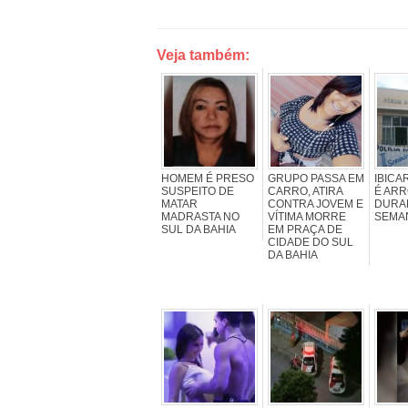
Veja também:
HOMEM É PRESO
GRUPO PASSA EM
IBICA
SUSPEITO DE
CARRO, ATIRA
É AR
MATAR
CONTRA JOVEM E
DURA
MADRASTA NO
VÍTIMA MORRE
SEMA
SUL DA BAHIA
EM PRAÇA DE
CIDADE DO SUL
DA BAHIA