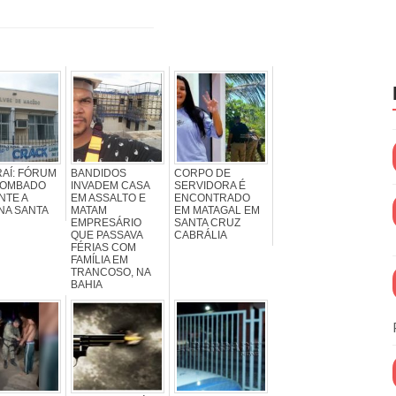
RAÍ: FÓRUM
BANDIDOS
CORPO DE
ROMBADO
INVADEM CASA
SERVIDORA É
NTE A
EM ASSALTO E
ENCONTRADO
NA SANTA
MATAM
EM MATAGAL EM
EMPRESÁRIO
SANTA CRUZ
QUE PASSAVA
CABRÁLIA
FÉRIAS COM
FAMÍLIA EM
TRANCOSO, NA
BAHIA