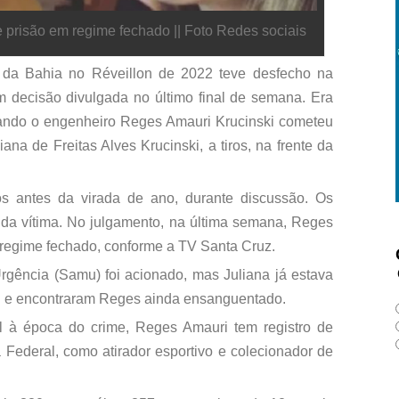
prisão em regime fechado || Foto Redes sociais
 da Bahia no Réveillon de 2022 teve desfecho na
 decisão divulgada no último final de semana. Era
ando o engenheiro Reges Amauri Krucinski cometeu
ana de Freitas Alves Krucinski, a tiros, na frente da
tos antes da virada de ano, durante discussão. Os
x da vítima. No julgamento, na última semana, Reges
 regime fechado, conforme a TV Santa Cruz.
gência (Samu) foi acionado, mas Juliana já estava
ocal e encontraram Reges ainda ensanguentado.
l à época do crime, Reges Amauri tem registro de
 Federal, como atirador esportivo e colecionador de