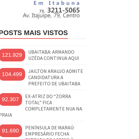
POSTS MAIS VISTOS
UBAITABA: ARMANDO
121.929
UZÊDA CONTINUA AQUI
JAILTON ARAUJO ADMITE
104.499
CANDIDATURA A
PREFEITO DE UBAITABA
EX-ATRIZ DO “ZORRA
92.307
TOTAL” FICA
COMPLETAMENTE NUA NA
PRAIA
PENÍNSULA DE MARAÚ:
91.690
EMPRESÁRIO FECHA