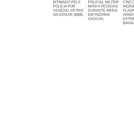
INTIMADO PELA
POLICIAL MILITAR
CINC
POLÍCIA POR
MATA 4 PESSOAS
INDÍG
ASSÉDIO, PETRIX
DURANTE BRIGA
FLAG
VAI DEIXAR (BBB)
EM PIZZARIA
ARMA
GAÚCHA
EXTR
BAHIA