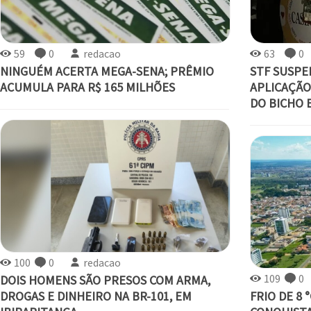
59
0
redacao
63
0
NINGUÉM ACERTA MEGA-SENA; PRÊMIO
STF SUSP
ACUMULA PARA R$ 165 MILHÕES
APLICAÇÃO
DO BICHO 
100
0
redacao
109
0
DOIS HOMENS SÃO PRESOS COM ARMA,
DROGAS E DINHEIRO NA BR-101, EM
FRIO DE 8 