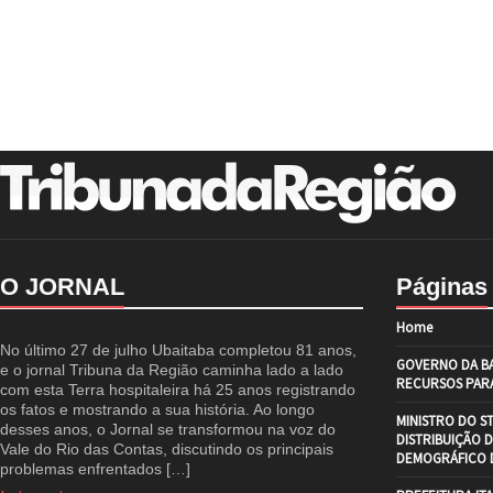
O JORNAL
Páginas
Home
No último 27 de julho Ubaitaba completou 81 anos,
GOVERNO DA BA
e o jornal Tribuna da Região caminha lado a lado
RECURSOS PARA
com esta Terra hospitaleira há 25 anos registrando
os fatos e mostrando a sua história. Ao longo
MINISTRO DO S
desses anos, o Jornal se transformou na voz do
DISTRIBUIÇÃO 
Vale do Rio das Contas, discutindo os principais
DEMOGRÁFICO D
problemas enfrentados […]