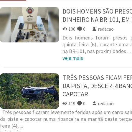
DOIS HOMENS SÃO PRESO
DINHEIRO NA BR-101, EM
100
0
redacao
Dois homens foram presos p
quinta-feira (6), durante uma 
na BR-101, nas proximidades ...
veja mais
TRÊS PESSOAS FICAM FE
DA PISTA, DESCER RIBAN
CAPOTAR
119
0
redacao
Três pessoas ficaram levemente feridas após um carro sai
da pista e capotar numa ribanceira na manhã desta terça
feira (4), ...