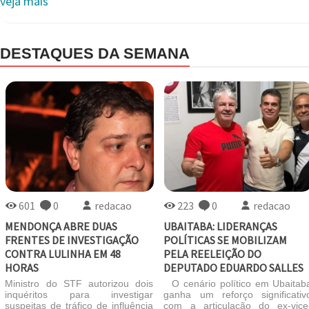
veja mais
DESTAQUES DA SEMANA
601
0
redacao
223
0
redacao
MENDONÇA ABRE DUAS
UBAITABA: LIDERANÇAS
FRENTES DE INVESTIGAÇÃO
POLÍTICAS SE MOBILIZAM
CONTRA LULINHA EM 48
PELA REELEIÇÃO DO
HORAS
DEPUTADO EDUARDO SALLES
Ministro do STF autorizou dois
O cenário político em Ubaitab
inquéritos para investigar
ganha um reforço significativ
suspeitas de tráfico de influência
com a articulação do ex-vice