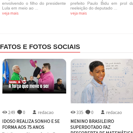
envolvendo o filho do presidente
prefeito Paulo Bidu em prol d
Lula em meio ao ...
reeleição do deputado ...
veja mais
veja mais
FATOS E FOTOS SOCIAIS
249
0
redacao
335
0
redacao
IDOSO REALIZA SONHO E SE
MENINO BRASILEIRO
FORMA AOS 75 ANOS
SUPERDOTADO FAZ
DESCOBERTA DE MATEMÁTIC