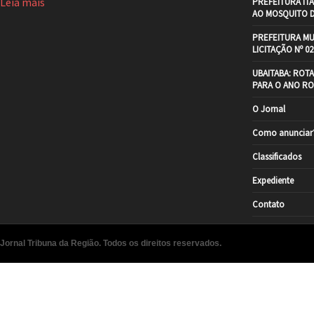
Leia mais
PREFEITURA IT
AO MOSQUITO 
PREFEITURA MU
LICITAÇÃO Nº 02
UBAITABA: ROT
PARA O ANO RO
O Jornal
Como anunciar
Classificados
Expediente
Contato
Jornal Tribuna da Região. Todos os direitos reservados.