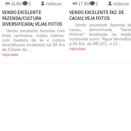
16.864
0
redacao
17.458
0
redacao
VENDO EXCELENTE
VENDO EXCELENTE FAZ. DE
FAZENDA/CULTURA
CACAU; VEJA FOTOS
DIVERSIFICADA; VEJAS FOTOS
Vendo excelente fazenda d
cacau, denominada "Sant
Vendo excelente fazenda com
Antonio" localizada na regiã
linda cachoeira, matas nativas
conhecida como "Água Vermelha
com madeira de lei e cultura
a 05 Km. da BR-101, a 12 ...
diversificada localizada há 08 Km
veja mais
da Cidade de ...
veja mais