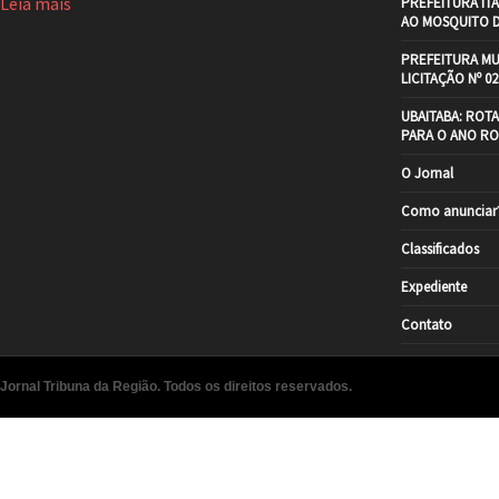
Leia mais
PREFEITURA IT
AO MOSQUITO 
PREFEITURA MU
LICITAÇÃO Nº 02
UBAITABA: ROT
PARA O ANO RO
O Jornal
Como anunciar
Classificados
Expediente
Contato
Jornal Tribuna da Região. Todos os direitos reservados.