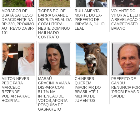
MORADOR DE
TIGRES F.C. DE
RUI LAMENTA
VOLANTE DO
UBATÃ SAI ILESO
BARRA GRANDE
MORTE DO EX-
VITORIA É ELEI
DE ACIDENTE NA
DISPUTA FINAL DA
PREFEITO DE
A REVELAÇÃO 
BR-330, PRÓXIMO
COPA LITORAL
IBIRATAIA, JÚLIO
CAMPEONATO
AO TREVO DA BR-
NESTE DOMINGO
LEAL
BAIANO
101
NA ILHA DO
CONTRATO
MILTON NEVES
MARAÚ:
CHINESES
PREFEITO DE
PEDE PARA
GRACINHA VIANA
QUEREM
GANDU
MARCELO
DISPARA COM
IMPORTAR DO
RENUNCIA POR
REZENDE
51,7% NA
BRASIL ATÉ 1
‘PROBLEMAS D
VOLTAR PARA O
INTENÇÃO DE
MILHÃO DE
SAÚDE’
HOSPITAL
VOTOS, APONTA
JUMENTOS
PESQUISA DE
GASPARETO