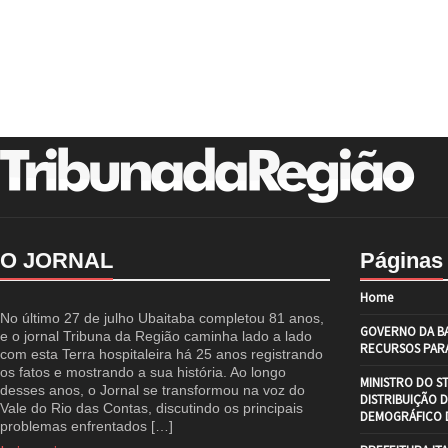
O JORNAL
Páginas
Home
No último 27 de julho Ubaitaba completou 81 anos,
GOVERNO DA BA
e o jornal Tribuna da Região caminha lado a lado
RECURSOS PARA
com esta Terra hospitaleira há 25 anos registrando
os fatos e mostrando a sua história. Ao longo
MINISTRO DO S
desses anos, o Jornal se transformou na voz do
DISTRIBUIÇÃO 
Vale do Rio das Contas, discutindo os principais
DEMOGRÁFICO D
problemas enfrentados […]