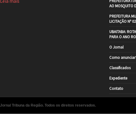
Leia mais
PREFEITURA IT
AO MOSQUITO 
PREFEITURA MU
LICITAÇÃO Nº 02
UBAITABA: ROT
PARA O ANO RO
O Jornal
Como anunciar
Classificados
Expediente
Contato
Jornal Tribuna da Região. Todos os direitos reservados.