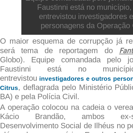
Faustinni está no município,
entrevistou investigadores e
personagens da Operação C
O maior esquema de corrupção já re
Fant
será tema de reportagem do
Globo). Equipe comandada pelo jor
Faustinni está no municí
entrevistou
investigadores e outros pers
, deflagrada pelo Ministério Púb
Citrus
BA) e pela Polícia Civil.
A operação colocou na cadeia o vere
Kácio Brandão, ambos ex-se
Desenvolvimento Social de Ilhéus no p