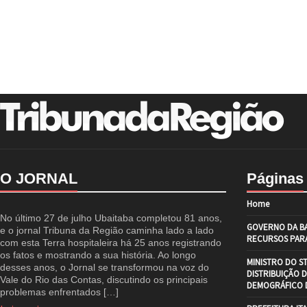
O JORNAL
Páginas
Home
No último 27 de julho Ubaitaba completou 81 anos,
GOVERNO DA BA
e o jornal Tribuna da Região caminha lado a lado
RECURSOS PARA
com esta Terra hospitaleira há 25 anos registrando
os fatos e mostrando a sua história. Ao longo
MINISTRO DO S
desses anos, o Jornal se transformou na voz do
DISTRIBUIÇÃO 
Vale do Rio das Contas, discutindo os principais
DEMOGRÁFICO D
problemas enfrentados […]