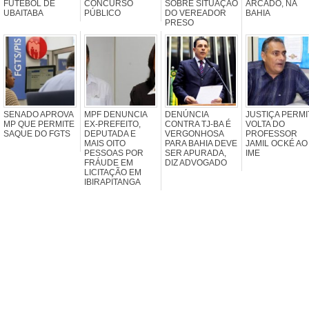
FUTEBOL DE
CONCURSO
SOBRE SITUAÇÃO
ARCADO, NA
UBAITABA
PÚBLICO
DO VEREADOR
BAHIA
PRESO
SENADO APROVA
MPF DENUNCIA
DENÚNCIA
JUSTIÇA PERMI
MP QUE PERMITE
EX-PREFEITO,
CONTRA TJ-BA É
VOLTA DO
SAQUE DO FGTS
DEPUTADA E
VERGONHOSA
PROFESSOR
MAIS OITO
PARA BAHIA DEVE
JAMIL OCKÉ AO
PESSOAS POR
SER APURADA,
IME
FRÁUDE EM
DIZ ADVOGADO
LICITAÇÃO EM
IBIRAPITANGA