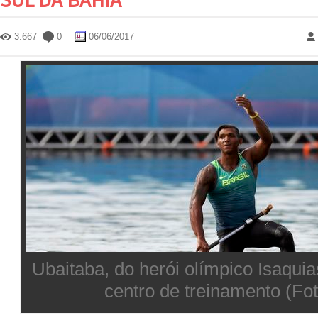
3.667
0
06/06/2017
Ubaitaba, do herói olímpico Isaquia
centro de treinamento (Fo