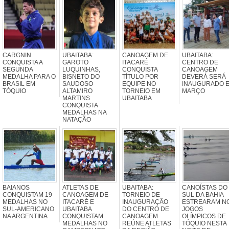
CARGNIN
UBAITABA:
CANOAGEM DE
UBAITABA:
CONQUISTA A
GAROTO
ITACARÉ
CENTRO DE
SEGUNDA
LUQUINHAS,
CONQUISTA
CANOAGEM
MEDALHA PARA O
BISNETO DO
TÍTULO POR
DEVERÁ SERÁ
BRASIL EM
SAUDOSO
EQUIPE NO
INAUGURADO 
TÓQUIO
ALTAMIRO
TORNEIO EM
MARÇO
MARTINS
UBAITABA
CONQUISTA
MEDALHAS NA
NATAÇÃO
BAIANOS
ATLETAS DE
UBAITABA:
CANOÍSTAS DO
CONQUISTAM 19
CANOAGEM DE
TORNEIO DE
SUL DA BAHIA
MEDALHAS NO
ITACARÉ E
INAUGURAÇÃO
ESTREARAM N
SUL-AMERICANO
UBAITABA
DO CENTRO DE
JOGOS
NA ARGENTINA
CONQUISTAM
CANOAGEM
OLÍMPICOS DE
MEDALHAS NO
REÚNE ATLETAS
TÓQUIO NESTA