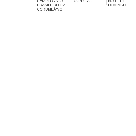
CAMPEONATO
DA REGIÃO
NOITE DE
BRASILEIRO EM
DOMINGO
CORUMBÁ/MS