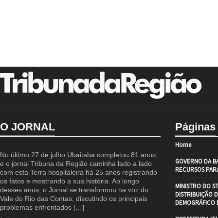
O JORNAL
Páginas
Home
No último 27 de julho Ubaitaba completou 81 anos,
GOVERNO DA BA
e o jornal Tribuna da Região caminha lado a lado
RECURSOS PARA
com esta Terra hospitaleira há 25 anos registrando
os fatos e mostrando a sua história. Ao longo
MINISTRO DO S
desses anos, o Jornal se transformou na voz do
DISTRIBUIÇÃO 
Vale do Rio das Contas, discutindo os principais
DEMOGRÁFICO D
problemas enfrentados […]