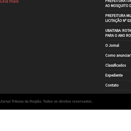
Leia mais
PREFEITURA IT
AO MOSQUITO 
PREFEITURA MU
LICITAÇÃO Nº 02
UBAITABA: ROT
PARA O ANO RO
O Jornal
Como anunciar
Classificados
Expediente
Contato
Jornal Tribuna da Região. Todos os direitos reservados.