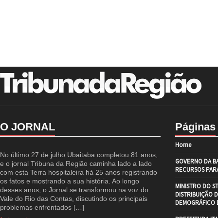
O JORNAL
Páginas
Home
No último 27 de julho Ubaitaba completou 81 anos,
GOVERNO DA BA
e o jornal Tribuna da Região caminha lado a lado
RECURSOS PARA
com esta Terra hospitaleira há 25 anos registrando
os fatos e mostrando a sua história. Ao longo
MINISTRO DO S
desses anos, o Jornal se transformou na voz do
DISTRIBUIÇÃO 
Vale do Rio das Contas, discutindo os principais
DEMOGRÁFICO D
problemas enfrentados […]