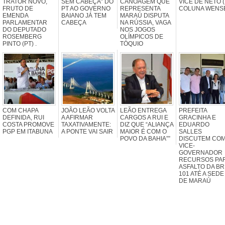
TRATOR NOVO,
SEM CABEÇA” DO
CANOAGEM QUE
VICE DE NETO (
FRUTO DE
PT AO GOVERNO
REPRESENTA
COLUNA WENS
EMENDA
BAIANO JÁ TEM
MARAÚ DISPUTA
PARLAMENTAR
CABEÇA
NA RÚSSIA, VAGA
DO DEPUTADO
NOS JOGOS
ROSEMBERG
OLÍMPICOS DE
PINTO (PT) .
TÓQUIO
COM CHAPA
JOÃO LEÃO VOLTA
LEÃO ENTREGA
PREFEITA
DEFINIDA, RUI
A AFIRMAR
CARGOS A RUI E
GRACINHA E
COSTA PROMOVE
TAXATIVAMENTE:
DIZ QUE “ALIANÇA
EDUARDO
PGP EM ITABUNA
A PONTE VAI SAIR
MAIOR É COM O
SALLES
POVO DA BAHIA””
DISCUTEM CO
VICE-
GOVERNADOR
RECURSOS PA
ASFALTO DA BR
101 ATÉ A SEDE
DE MARAÚ