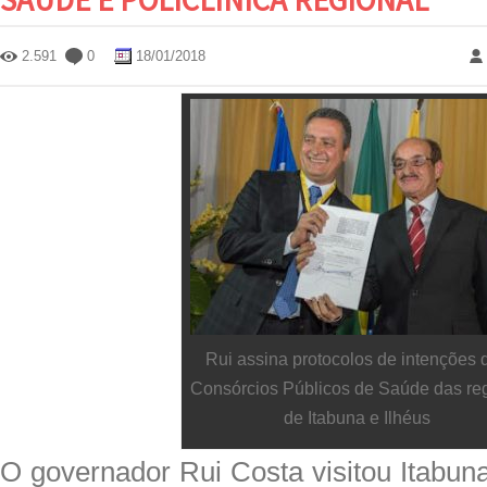
2.591
0
18/01/2018
Rui assina protocolos de intenções 
Consórcios Públicos de Saúde das re
de Itabuna e Ilhéus
O governador Rui Costa visitou Itabuna