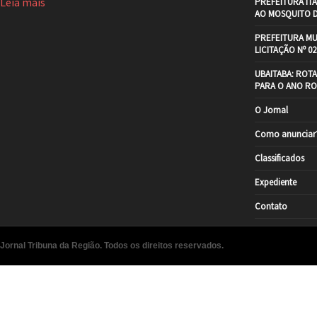
Leia mais
PREFEITURA IT
AO MOSQUITO 
PREFEITURA MU
LICITAÇÃO Nº 02
UBAITABA: ROT
PARA O ANO RO
O Jornal
Como anunciar
Classificados
Expediente
Contato
Jornal Tribuna da Região. Todos os direitos reservados.