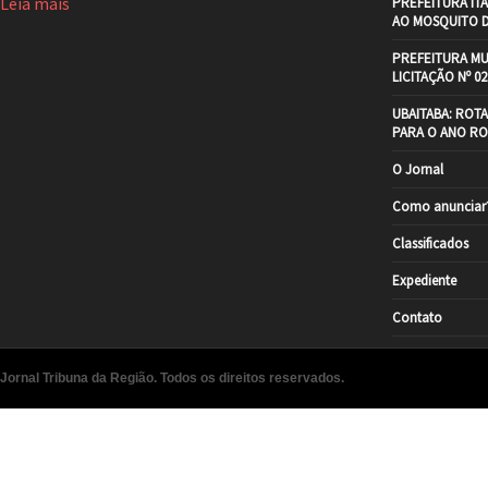
Leia mais
PREFEITURA IT
AO MOSQUITO 
PREFEITURA MU
LICITAÇÃO Nº 02
UBAITABA: ROT
PARA O ANO RO
O Jornal
Como anunciar
Classificados
Expediente
Contato
Jornal Tribuna da Região. Todos os direitos reservados.