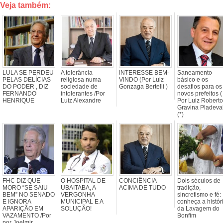
Veja também:
LULA SE PERDEU
A tolerância
INTERESSE BEM-
Saneamento
PELAS DELÍCIAS
religiosa numa
VINDO (Por Luiz
básico e os
DO PODER , DIZ
sociedade de
Gonzaga Bertelli )
desafios para os
FERNANDO
intolerantes /Por
novos prefeitos (
HENRIQUE
Luiz Alexandre
Por Luiz Roberto
Gravina Pladeval
(*)
FHC DIZ QUE
O HOSPITAL DE
CONCIÊNCIA
Dois séculos de
MORO “SE SAIU
UBAITABA, A
ACIMA DE TUDO
tradição,
BEM” NO SENADO
VERGONHA
sincretismo e fé:
E IGNORA
MUNICIPAL E A
conheça a histór
APARIÇÃO EM
SOLUÇÃO!
da Lavagem do
VAZAMENTO /Por
Bonfim
por Joelmir