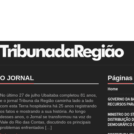
O JORNAL
Páginas
Home
No último 27 de julho Ubaitaba completou 81 anos,
GOVERNO DA BA
e o jornal Tribuna da Região caminha lado a lado
RECURSOS PARA
com esta Terra hospitaleira há 25 anos registrando
os fatos e mostrando a sua história. Ao longo
MINISTRO DO S
desses anos, o Jornal se transformou na voz do
DISTRIBUIÇÃO 
Vale do Rio das Contas, discutindo os principais
DEMOGRÁFICO D
problemas enfrentados […]