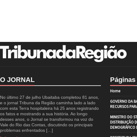
O JORNAL
Páginas
Home
No último 27 de julho Ubaitaba completou 81 anos,
GOVERNO DA BA
e o jornal Tribuna da Região caminha lado a lado
RECURSOS PARA
com esta Terra hospitaleira há 25 anos registrando
os fatos e mostrando a sua história. Ao longo
MINISTRO DO S
desses anos, o Jornal se transformou na voz do
DISTRIBUIÇÃO 
Vale do Rio das Contas, discutindo os principais
DEMOGRÁFICO D
problemas enfrentados […]