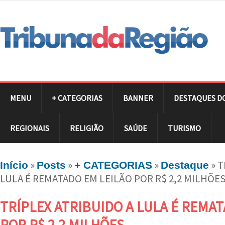
MENU
+ CATEGORIAS
BANNER
DESTAQUES D
REGIONAIS
RELIGIÃO
SAÚDE
TURISMO
»
»
»
»
T
Início
Posts
+ CATEGORIAS
Destaque
LULA É REMATADO EM LEILÃO POR R$ 2,2 MILHÕE
TRÍPLEX ATRIBUIDO A LULA É REMAT
POR R$ 2,2 MILHÕES