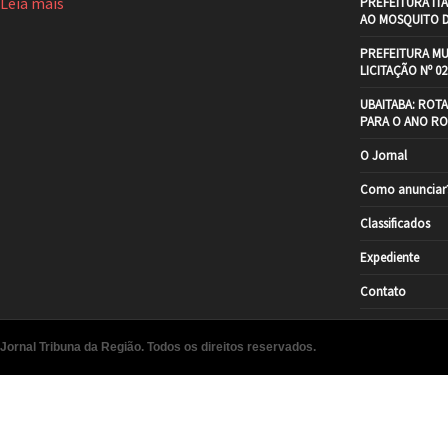
Leia mais
PREFEITURA IT
AO MOSQUITO 
PREFEITURA MU
LICITAÇÃO Nº 02
UBAITABA: ROT
PARA O ANO RO
O Jornal
Como anunciar
Classificados
Expediente
Contato
Jornal Tribuna da Região. Todos os direitos reservados.