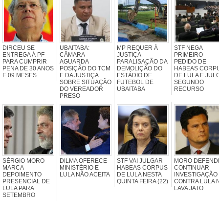
DIRCEU SE
UBAITABA:
MP REQUER À
STF NEGA
ENTREGA À PF
CÂMARA
JUSTIÇA
PRIMEIRO
PARA CUMPRIR
AGUARDA
PARALISAÇÃO DA
PEDIDO DE
PENA DE 30 ANOS
POSIÇÃO DO TCM
DEMOLIÇÃO DO
HABEAS CORP
E 09 MESES
E DA JUSTIÇA
ESTÁDIO DE
DE LULA E JUL
SOBRE SITUAÇÃO
FUTEBOL DE
SEGUNDO
DO VEREADOR
UBAITABA
RECURSO
PRESO
SÉRGIO MORO
DILMA OFERECE
STF VAI JULGAR
MORO DEFEND
MARCA
MINISTÉRIO E
HABEAS CORPUS
CONTINUAR
DEPOIMENTO
LULA NÃO ACEITA
DE LULA NESTA
INVESTIGAÇÃO
PRESENCIAL DE
QUINTA FEIRA (22)
CONTRA LULA 
LULA PARA
LAVA JATO
SETEMBRO