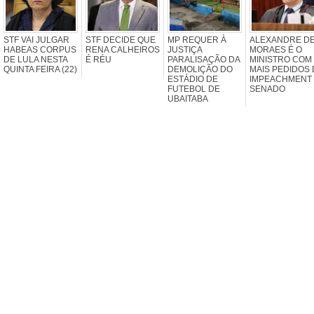
STF VAI JULGAR
STF DECIDE QUE
MP REQUER À
ALEXANDRE D
HABEAS CORPUS
RENA CALHEIROS
JUSTIÇA
MORAES É O
DE LULA NESTA
É RÉU
PARALISAÇÃO DA
MINISTRO COM
QUINTA FEIRA (22)
DEMOLIÇÃO DO
MAIS PEDIDOS 
ESTÁDIO DE
IMPEACHMENT
FUTEBOL DE
SENADO
UBAITABA