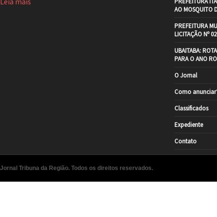
Leia mais
PREFEITURA IT
AO MOSQUITO 
PREFEITURA MU
LICITAÇÃO Nº 02
UBAITABA: ROT
PARA O ANO RO
O Jornal
Como anunciar
Classificados
Expediente
Contato
Jornal Tribuna da Região. Todos os direitos reservados.