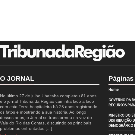
O JORNAL
Páginas
Home
No último 27 de julho Ubaitaba completou 81 anos,
GOVERNO DA BA
e o jornal Tribuna da Região caminha lado a lado
RECURSOS PARA
com esta Terra hospitaleira há 25 anos registrando
os fatos e mostrando a sua história. Ao longo
MINISTRO DO S
desses anos, o Jornal se transformou na voz do
DISTRIBUIÇÃO 
Vale do Rio das Contas, discutindo os principais
DEMOGRÁFICO D
problemas enfrentados […]