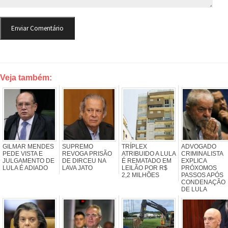
Veja também:
GILMAR MENDES
SUPREMO
TRÍPLEX
ADVOGADO
PEDE VISTA E
REVOGA PRISÃO
ATRIBUIDO A LULA
CRIMINALISTA
JULGAMENTO DE
DE DIRCEU NA
É REMATADO EM
EXPLICA
LULA É ADIADO
LAVA JATO
LEILÃO POR R$
PRÓXOMOS
2,2 MILHÕES
PASSOS APÓS
CONDENAÇÃO
DE LULA