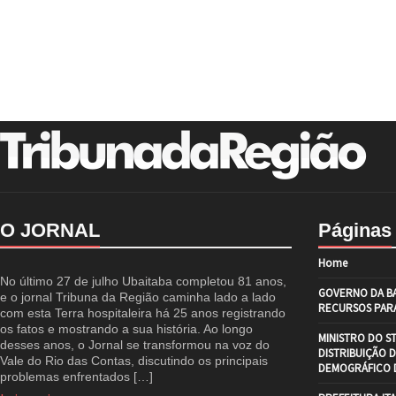
O JORNAL
Páginas
Home
No último 27 de julho Ubaitaba completou 81 anos,
GOVERNO DA BA
e o jornal Tribuna da Região caminha lado a lado
RECURSOS PARA
com esta Terra hospitaleira há 25 anos registrando
os fatos e mostrando a sua história. Ao longo
MINISTRO DO S
desses anos, o Jornal se transformou na voz do
DISTRIBUIÇÃO 
Vale do Rio das Contas, discutindo os principais
DEMOGRÁFICO D
problemas enfrentados […]