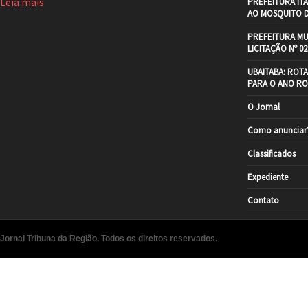
Leia mais
PREFEITURA IT
AO MOSQUITO 
PREFEITURA MU
LICITAÇÃO Nº 02
UBAITABA: ROT
PARA O ANO RO
O Jornal
Como anunciar
Classificados
Expediente
Contato
Jornal Tribuna da Região. Todos os direitos reservados.