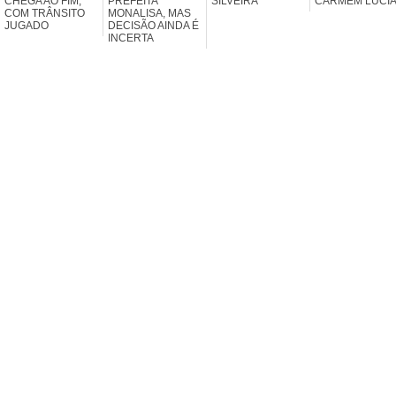
CHEGA AO FIM,
PREFEITA
SILVEIRA
CARMEM LÚCI
COM TRÂNSITO
MONALISA, MAS
JUGADO
DECISÃO AINDA É
INCERTA