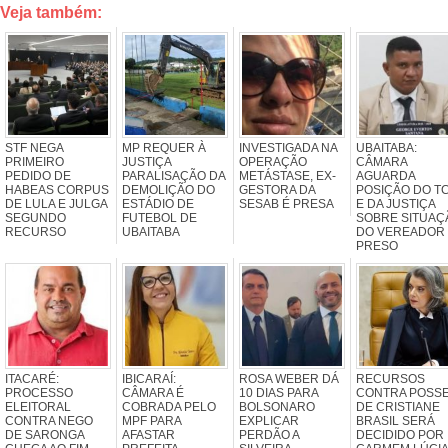
Veja também:
STF NEGA
MP REQUER À
INVESTIGADA NA
UBAITABA:
PRIMEIRO
JUSTIÇA
OPERAÇÃO
CÂMARA
PEDIDO DE
PARALISAÇÃO DA
METÁSTASE, EX-
AGUARDA
HABEAS CORPUS
DEMOLIÇÃO DO
GESTORA DA
POSIÇÃO DO T
DE LULA E JULGA
ESTÁDIO DE
SESAB É PRESA
E DA JUSTIÇA
SEGUNDO
FUTEBOL DE
SOBRE SITUAÇ
RECURSO
UBAITABA
DO VEREADOR
PRESO
ITACARÉ:
IBICARAÍ:
ROSA WEBER DÁ
RECURSOS
PROCESSO
CÂMARA É
10 DIAS PARA
CONTRA POSS
ELEITORAL
COBRADA PELO
BOLSONARO
DE CRISTIANE
CONTRA NEGO
MPF PARA
EXPLICAR
BRASIL SERÁ
DE SARONGA
AFASTAR
PERDÃO A
DECIDIDO POR