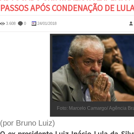
PASSOS APÓS CONDENAÇÃO DE LUL
3.608
0
24/01/2018
Foto: Marcelo Camargo/ Agência Bra
(por Bruno Luiz)
O ex-presidente Luiz Inácio Lula da Sil