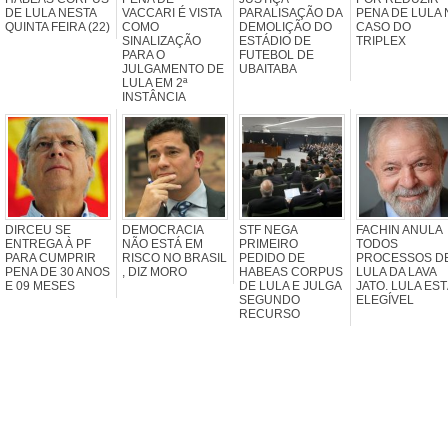
DE LULA NESTA
VACCARI É VISTA
PARALISAÇÃO DA
PENA DE LULA 
QUINTA FEIRA (22)
COMO
DEMOLIÇÃO DO
CASO DO
SINALIZAÇÃO
ESTÁDIO DE
TRIPLEX
PARA O
FUTEBOL DE
JULGAMENTO DE
UBAITABA
LULA EM 2ª
INSTÂNCIA
DIRCEU SE
DEMOCRACIA
STF NEGA
FACHIN ANULA
ENTREGA À PF
NÃO ESTÁ EM
PRIMEIRO
TODOS
PARA CUMPRIR
RISCO NO BRASIL
PEDIDO DE
PROCESSOS D
PENA DE 30 ANOS
, DIZ MORO
HABEAS CORPUS
LULA DA LAVA
E 09 MESES
DE LULA E JULGA
JATO. LULA ES
SEGUNDO
ELEGÍVEL
RECURSO