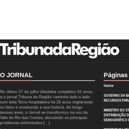
O JORNAL
Páginas
Home
No último 27 de julho Ubaitaba completou 81 anos,
GOVERNO DA BA
e o jornal Tribuna da Região caminha lado a lado
RECURSOS PARA
com esta Terra hospitaleira há 25 anos registrando
os fatos e mostrando a sua história. Ao longo
MINISTRO DO S
desses anos, o Jornal se transformou na voz do
DISTRIBUIÇÃO 
Vale do Rio das Contas, discutindo os principais
DEMOGRÁFICO D
problemas enfrentados […]