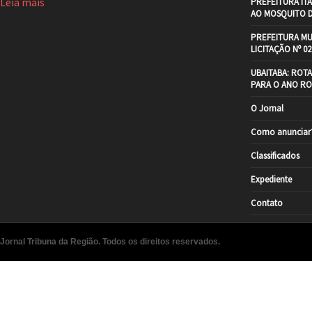
Leia mais
PREFEITURA IT
AO MOSQUITO 
PREFEITURA MU
LICITAÇÃO Nº 02
UBAITABA: ROT
PARA O ANO RO
O Jornal
Como anunciar
Classificados
Expediente
Contato
Jornal Tribuna da Região. Todos os direitos reservados.