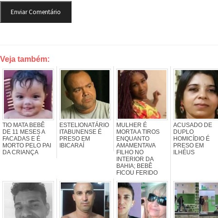
Veja também:
TIO MATA BEBÊ
ESTELIONATÁRIO
MULHER É
ACUSADO DE
DE 11 MESES A
ITABUNENSE É
MORTA A TIROS
DUPLO
FACADAS E É
PRESO EM
ENQUANTO
HOMICÍDIO É
MORTO PELO PAI
IBICARAÍ
AMAMENTAVA
PRESO EM
DA CRIANÇA
FILHO NO
ILHÉUS
INTERIOR DA
BAHIA; BEBÊ
FICOU FERIDO