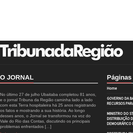
O JORNAL
Páginas
Home
No último 27 de julho Ubaitaba completou 81 anos,
GOVERNO DA BA
e o jornal Tribuna da Região caminha lado a lado
RECURSOS PARA
com esta Terra hospitaleira há 25 anos registrando
os fatos e mostrando a sua história. Ao longo
MINISTRO DO S
desses anos, o Jornal se transformou na voz do
DISTRIBUIÇÃO 
Vale do Rio das Contas, discutindo os principais
DEMOGRÁFICO D
problemas enfrentados […]