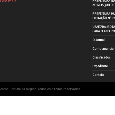
Leia mais
PREFEITURA IT
AO MOSQUITO 
PREFEITURA MU
LICITAÇÃO Nº 02
UBAITABA: ROT
PARA O ANO RO
O Jornal
Como anunciar
Classificados
Expediente
Contato
Jornal Tribuna da Região. Todos os direitos reservados.