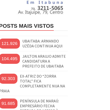
POSTS MAIS VISTOS
UBAITABA: ARMANDO
121.926
UZÊDA CONTINUA AQUI
JAILTON ARAUJO ADMITE
104.495
CANDIDATURA A
PREFEITO DE UBAITABA
EX-ATRIZ DO “ZORRA
92.303
TOTAL” FICA
COMPLETAMENTE NUA NA
PRAIA
PENÍNSULA DE MARAÚ:
91.685
EMPRESÁRIO FECHA