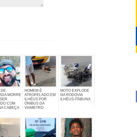
 DE
HOMEM É
MOTO EXPLODE
ADA MORRE
ATROPELADO EM
NA RODOVIA
 SER
ILHÉUS POR
ILHÉUS-ITABUNA
IDO COM
ÓNIBUS DA
NA CABEÇA
VIAMETRO