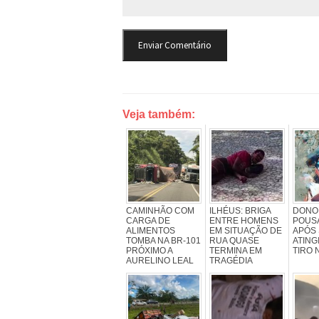
Veja também:
CAMINHÃO COM
ILHÉUS: BRIGA
DONO
CARGA DE
ENTRE HOMENS
POUS
ALIMENTOS
EM SITUAÇÃO DE
APÓS
TOMBA NA BR-101
RUA QUASE
ATING
PRÓXIMO A
TERMINA EM
TIRO 
AURELINO LEAL
TRAGÉDIA