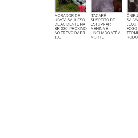
MORADOR DE
ITACARÉ:
ÔNIBU
UBATÃ SAI ILESO
SUSPEITO DE
SALV
DE ACIDENTE NA
ESTUPRAR
JEQUI
BR-330, PRÓXIMO
MENINA É
FOGO
AO TREVO DA BR-
LINCHADO ATÉ A
TERM
101
MORTE
RODO