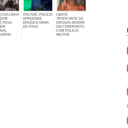
S DA LINHA
ITACARÉ: POLÍCIA
UBATÃ-
ADOR-
APREENDE
TRAFICANTE DE
É PEGA
DROGA E ARMA
DROGAS MORRE
 EM
DE FOGO
EM CONFRONTO
INAL
COM POLICIA
VIÁRIO
MILITAR