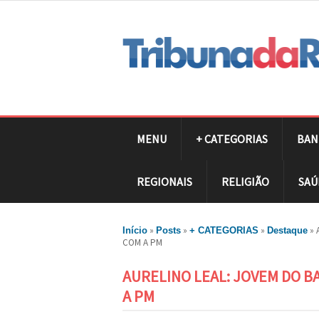
MENU
+ CATEGORIAS
BAN
REGIONAIS
RELIGIÃO
SAÚ
»
»
»
»
Início
Posts
+ CATEGORIAS
Destaque
COM A PM
AURELINO LEAL: JOVEM DO 
A PM