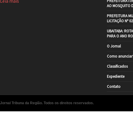
Leia mais
PREFEITURA IT
AO MOSQUITO 
PREFEITURA MU
LICITAÇÃO Nº 02
UBAITABA: ROT
PARA O ANO RO
O Jornal
Como anunciar
Classificados
Expediente
Contato
Jornal Tribuna da Região. Todos os direitos reservados.