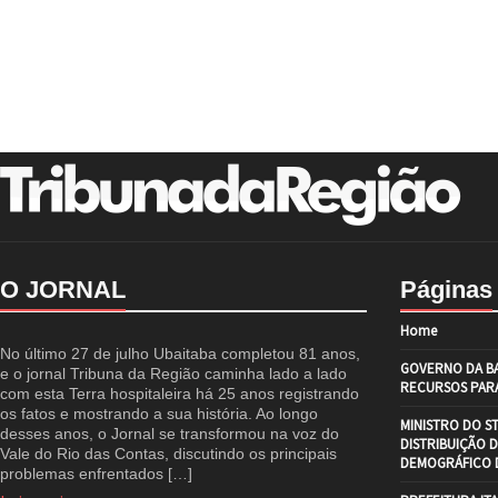
O JORNAL
Páginas
Home
No último 27 de julho Ubaitaba completou 81 anos,
GOVERNO DA BA
e o jornal Tribuna da Região caminha lado a lado
RECURSOS PARA
com esta Terra hospitaleira há 25 anos registrando
os fatos e mostrando a sua história. Ao longo
MINISTRO DO S
desses anos, o Jornal se transformou na voz do
DISTRIBUIÇÃO 
Vale do Rio das Contas, discutindo os principais
DEMOGRÁFICO D
problemas enfrentados […]