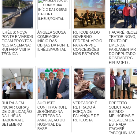
ILHÉUS: NOVA
ÂNGELA SOUSA
RUI COBRA DO
ITACARÉ RECE
PONTE E VIÁRIOS
COMEMORA
GOVERNO
TRATOR NOVO,
FICAM PRONTOS
INÍCIO DAS
FEDERAL APOIO
FRUTO DE
NESTA SEMANA;
OBRAS DA PONTE
PARA PPPs E
EMENDA
RUI FARÁ VISITA
ILHÉUS/PONTAL
CONCESSÕES
PARLAMENTAR
TÉCNICA
NOS ESTADOS
DO DEPUTADO
ROSEMBERG
PINTO (PT) .
RUI FALA EM
AUGUSTO
VEREADOR É
PREFEITO
INICIAR OBRAS
CONFIRMA RUI E
RETIRADO À
SOLICITA AO
DE DUPLICAÇÃO
JERÔNIMO NA
FORÇA DE
ESTADO
DA ILHÉUS-
ENTREGA DA
PALANQUE DE
MELHORIAS E
ITABUNA ATÉ
AMPLIAÇÃO DO
RUI COSTA
ROÇAGEM DA
SETEMBRO
HOSPITAL DE
ESTRADA
BASE
ITACARÉ-
TABOQUINHAS