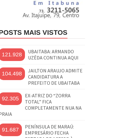
POSTS MAIS VISTOS
UBAITABA: ARMANDO
121.928
UZÊDA CONTINUA AQUI
JAILTON ARAUJO ADMITE
104.498
CANDIDATURA A
PREFEITO DE UBAITABA
EX-ATRIZ DO “ZORRA
92.305
TOTAL” FICA
COMPLETAMENTE NUA NA
PRAIA
PENÍNSULA DE MARAÚ:
91.687
EMPRESÁRIO FECHA