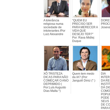
A tolerância
“QUEM EU
DORE
religiosa numa
PRECISO SER
PROCI
sociedade de
PARA MERECER A
Joseva
intolerantes /Por
VIDA QUE
Luiz Alexandre
DESEJO TER?”
Por: Rava Midlej
Duque
XÔ TRISTEZA:
Quem tem medo
DIA
DICAS PARA NÃO
da IA? (Por:
INTE
COMEÇAR O ANO
Janguiê Diniz (* )
DA RE
DEPRIMIDO (
INSTI
Por:Luís Augusto
DÁ DI
Dias Malta *)
COMO
POPU
PODE
SEUS 
DE C
PARA 