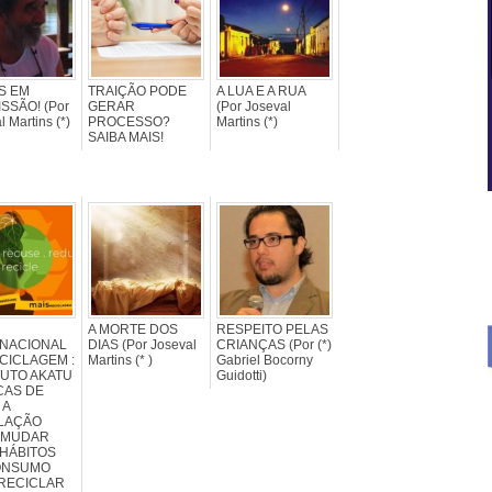
S EM
TRAIÇÃO PODE
A LUA E A RUA
SSÃO! (Por
GERAR
(Por Joseval
l Martins (*)
PROCESSO?
Martins (*)
SAIBA MAIS!
A MORTE DOS
RESPEITO PELAS
RNACIONAL
DIAS (Por Joseval
CRIANÇAS (Por (*)
CICLAGEM :
Martins (* )
Gabriel Bocorny
TUTO AKATU
Guidotti)
CAS DE
 A
LAÇÃO
 MUDAR
HÁBITOS
ONSUMO
RECICLAR