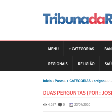
MENU
+ CATEGORIAS
BAN
REGIONAIS
RELIGIÃO
SAÚ
»
»
»
»
DUA
Início
Posts
+ CATEGORIAS
artigos
DUAS PERGUNTAS (POR : JOS
4.267
0
23/07/2020