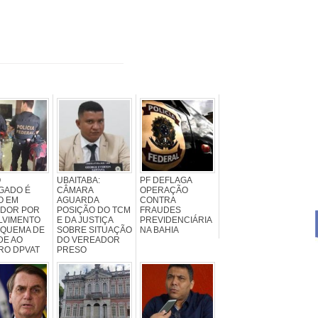
O
UBAITABA:
PF DEFLAGA
GADO É
CÂMARA
OPERAÇÃO
O EM
AGUARDA
CONTRA
ADOR POR
POSIÇÃO DO TCM
FRAUDES
LVIMENTO
E DA JUSTIÇA
PREVIDENCIÁRIA
SQUEMA DE
SOBRE SITUAÇÃO
NA BAHIA
DE AO
DO VEREADOR
RO DPVAT
PRESO