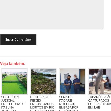
Veja também:
SOB ORDEM
CENTENAS DE
SEMA DE
TUBARÕES SÃ
JUDICIAL,
PEIXES
ITACARÉ
CAPTURADOS
PREFEITURA DE
ENCONTRADOS
NOTIFICOU
POR BANHISTA
ITABUNA
MORTOS EM RIO
EMBASA POR
EM ILHÉ
AUTORIZA
DE CANAVIEIRAS
DENÚNCIA DE