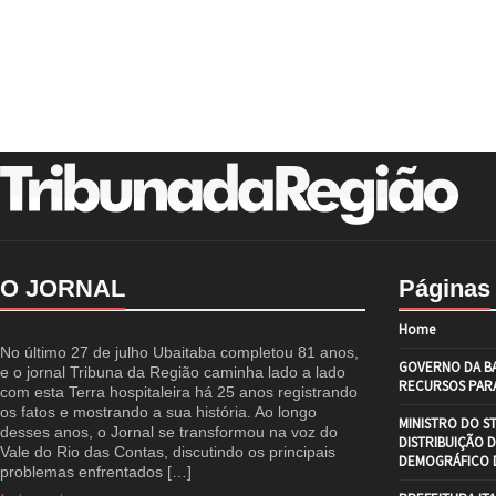
O JORNAL
Páginas
Home
No último 27 de julho Ubaitaba completou 81 anos,
GOVERNO DA BA
e o jornal Tribuna da Região caminha lado a lado
RECURSOS PARA
com esta Terra hospitaleira há 25 anos registrando
os fatos e mostrando a sua história. Ao longo
MINISTRO DO S
desses anos, o Jornal se transformou na voz do
DISTRIBUIÇÃO 
Vale do Rio das Contas, discutindo os principais
DEMOGRÁFICO D
problemas enfrentados […]