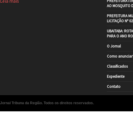
Leia mais
PREFEITURA IT
AO MOSQUITO 
PREFEITURA MU
LICITAÇÃO Nº 02
UBAITABA: ROT
PARA O ANO RO
O Jornal
Como anunciar
Classificados
Expediente
Contato
Jornal Tribuna da Região. Todos os direitos reservados.