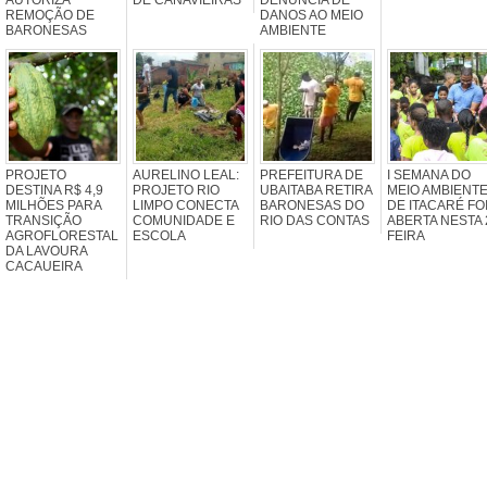
REMOÇÃO DE
DANOS AO MEIO
BARONESAS
AMBIENTE
PROJETO
AURELINO LEAL:
PREFEITURA DE
I SEMANA DO
DESTINA R$ 4,9
PROJETO RIO
UBAITABA RETIRA
MEIO AMBIENT
MILHÕES PARA
LIMPO CONECTA
BARONESAS DO
DE ITACARÉ FO
TRANSIÇÃO
COMUNIDADE E
RIO DAS CONTAS
ABERTA NESTA 
AGROFLORESTAL
ESCOLA
FEIRA
DA LAVOURA
CACAUEIRA