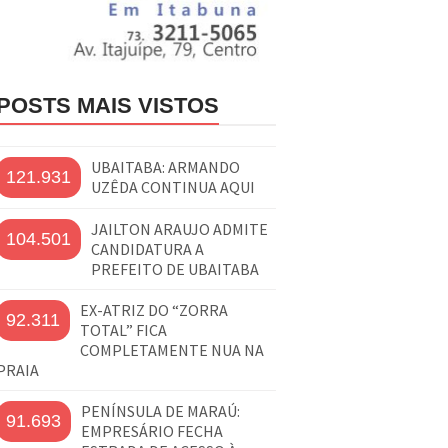
POSTS MAIS VISTOS
UBAITABA: ARMANDO
121.931
UZÊDA CONTINUA AQUI
JAILTON ARAUJO ADMITE
104.501
CANDIDATURA A
PREFEITO DE UBAITABA
EX-ATRIZ DO “ZORRA
92.311
TOTAL” FICA
COMPLETAMENTE NUA NA
PRAIA
PENÍNSULA DE MARAÚ:
91.693
EMPRESÁRIO FECHA