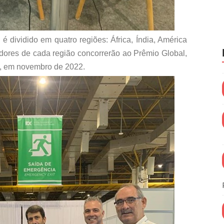
 dividido em quatro regiões: África, Índia, América
edores de cada região concorrerão ao Prêmio Global,
s, em novembro de 2022.