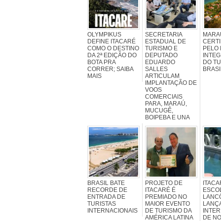
OLYMPIKUS
SECRETARIA
MARA
DEFINE ITACARÉ
ESTADUAL DE
CERTI
COMO O DESTINO
TURISMO E
PELO 
DA 2ª EDIÇÃO DO
DEPUTADO
INTEG
BOTA PRA
EDUARDO
DO T
CORRER; SAIBA
SALLES
BRASI
MAIS
ARTICULAM
IMPLANTAÇÃO DE
VOOS
COMERCIAIS
PARA, MARAÚ,
MUCUGÊ,
BOIPEBA E UNA
BRASIL BATE
PROJETO DE
ITACA
RECORDE DE
ITACARÉ É
ESCOL
ENTRADA DE
PREMIADO NO
LANC
TURISTAS
MAIOR EVENTO
LANÇ
INTERNACIONAIS
DE TURISMO DA
INTE
AMÉRICA LATINA
DE N