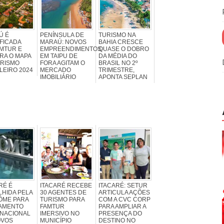
Ú É
PENÍNSULA DE
TURISMO NA
FICADA
MARAÚ: NOVOS
BAHIA CRESCE
MTUR E
EMPREENDIMENTOS
QUASE O DOBRO
RA O MAPA
EM TAIPU DE
DA MÉDIA DO
URISMO
FORA AGITAM O
BRASIL NO 2º
LEIRO 2024
MERCADO
TRIMESTRE,
IMOBILIÁRIO
APONTA SEPLAN
RÉ É
ITACARÉ RECEBE
ITACARÉ: SETUR
HIDA PELA
30 AGENTES DE
ARTICULA AÇÕES
ÔME PARA
TURISMO PARA
COM A CVC CORP
AMENTO
FAMTUR
PARA AMPLIAR A
RNACIONAL
IMERSIVO NO
PRESENÇA DO
OVOS
MUNICÍPIO
DESTINO NO