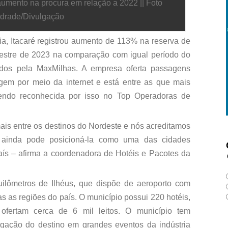
 aumento na procura em relação a 2022 || Foto
drade/Divulgação
a, Itacaré registrou aumento de 113% na reserva de
estre de 2023 na comparação com igual período do
dos pela MaxMilhas. A empresa oferta passagens
em por meio da internet e está entre as que mais
 sendo reconhecida por isso no Top Operadoras de
ais entre os destinos do Nordeste e nós acreditamos
de ainda pode posicioná-la como uma das cidades
aís – afirma a coordenadora de Hotéis e Pacotes da
uilômetros de Ilhéus, que dispõe de aeroporto com
s as regiões do país. O município possui 220 hotéis,
ofertam cerca de 6 mil leitos. O município tem
ulgação do destino em grandes eventos da indústria