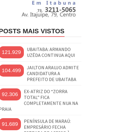
POSTS MAIS VISTOS
UBAITABA: ARMANDO
121.929
UZÊDA CONTINUA AQUI
JAILTON ARAUJO ADMITE
104.499
CANDIDATURA A
PREFEITO DE UBAITABA
EX-ATRIZ DO “ZORRA
92.306
TOTAL” FICA
COMPLETAMENTE NUA NA
PRAIA
PENÍNSULA DE MARAÚ:
91.689
EMPRESÁRIO FECHA