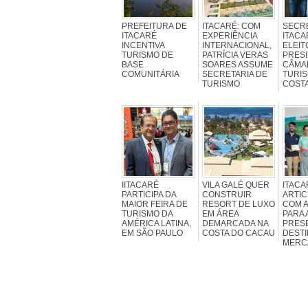
PREFEITURA DE
ITACARÉ: COM
SECR
ITACARÉ
EXPERIÊNCIA
ITACA
INCENTIVA
INTERNACIONAL,
ELEIT
TURISMO DE
PATRÍCIA VERAS
PRESI
BASE
SOARES ASSUME
CÂMA
COMUNITÁRIA
SECRETARIA DE
TURIS
TURISMO
COST
IITACARÉ
VILA GALÉ QUER
ITACA
PARTICIPA DA
CONSTRUIR
ARTIC
MAIOR FEIRA DE
RESORT DE LUXO
COM 
TURISMO DA
EM ÁREA
PARA 
AMÉRICA LATINA,
DEMARCADA NA
PRES
EM SÃO PAULO
COSTA DO CACAU
DESTI
MERC