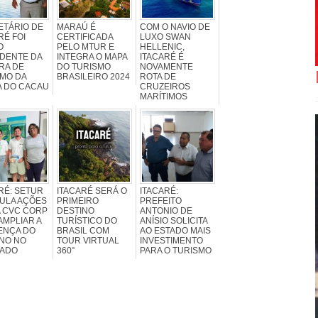
ETÁRIO DE
MARAÚ É
COM O NAVIO DE
RÉ FOI
CERTIFICADA
LUXO SWAN
O
PELO MTUR E
HELLENIC,
DENTE DA
INTEGRA O MAPA
ITACARÉ É
RA DE
DO TURISMO
NOVAMENTE
MO DA
BRASILEIRO 2024
ROTA DE
A DO CACAU
CRUZEIROS
MARÍTIMOS
RÉ: SETUR
ITACARÉ SERÁ O
ITACARÉ:
ULA AÇÕES
PRIMEIRO
PREFEITO
A CVC CORP
DESTINO
ANTONIO DE
AMPLIAR A
TURÍSTICO DO
ANÍSIO SOLICITA
ENÇA DO
BRASIL COM
AO ESTADO MAIS
NO NO
TOUR VIRTUAL
INVESTIMENTO
ADO
360°
PARA O TURISMO