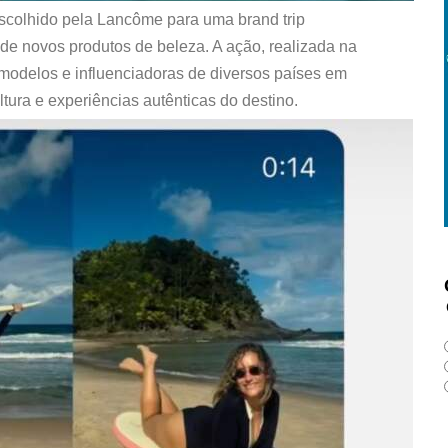
o escolhido pela Lancôme para uma brand trip
 de novos produtos de beleza. A ação, realizada na
 modelos e influenciadoras de diversos países em
tura e experiências autênticas do destino.