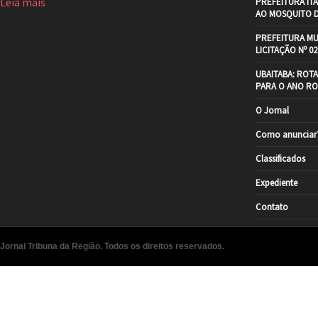
Leia mais
PREFEITURA IT
AO MOSQUITO 
PREFEITURA MU
LICITAÇÃO Nº 02
UBAITABA: ROT
PARA O ANO RO
O Jornal
Como anunciar
Classificados
Expediente
Contato
Jornal Tribuna da Região. Todos os direitos reservados.