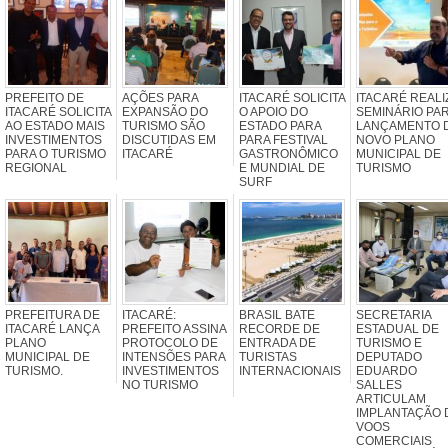
PREFEITO DE
AÇÕES PARA
ITACARÉ SOLICITA
ITACARÉ REALI
ITACARÉ SOLICITA
EXPANSÃO DO
O APOIO DO
SEMINÁRIO PA
AO ESTADO MAIS
TURISMO SÃO
ESTADO PARA
LANÇAMENTO 
INVESTIMENTOS
DISCUTIDAS EM
PARA FESTIVAL
NOVO PLANO
PARA O TURISMO
ITACARÉ
GASTRONÔMICO
MUNICIPAL DE
REGIONAL
E MUNDIAL DE
TURISMO
SURF
PREFEITURA DE
ITACARÉ:
BRASIL BATE
SECRETARIA
ITACARÉ LANÇA
PREFEITO ASSINA
RECORDE DE
ESTADUAL DE
PLANO
PROTOCOLO DE
ENTRADA DE
TURISMO E
MUNICIPAL DE
INTENSÕES PARA
TURISTAS
DEPUTADO
TURISMO.
INVESTIMENTOS
INTERNACIONAIS
EDUARDO
NO TURISMO
SALLES
ARTICULAM
IMPLANTAÇÃO 
VOOS
COMERCIAIS