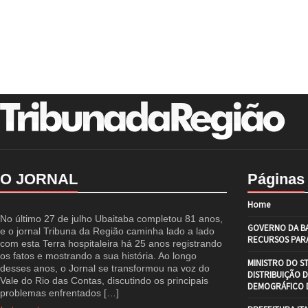
O JORNAL
Páginas
Home
No último 27 de julho Ubaitaba completou 81 anos,
GOVERNO DA BA
e o jornal Tribuna da Região caminha lado a lado
RECURSOS PARA
com esta Terra hospitaleira há 25 anos registrando
os fatos e mostrando a sua história. Ao longo
MINISTRO DO S
desses anos, o Jornal se transformou na voz do
DISTRIBUIÇÃO 
Vale do Rio das Contas, discutindo os principais
DEMOGRÁFICO D
problemas enfrentados […]