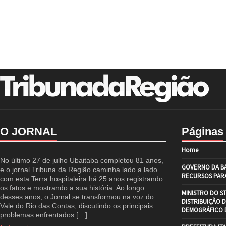
O JORNAL
Páginas
Home
No último 27 de julho Ubaitaba completou 81 anos,
GOVERNO DA BA
e o jornal Tribuna da Região caminha lado a lado
RECURSOS PARA
com esta Terra hospitaleira há 25 anos registrando
os fatos e mostrando a sua história. Ao longo
MINISTRO DO S
desses anos, o Jornal se transformou na voz do
DISTRIBUIÇÃO 
Vale do Rio das Contas, discutindo os principais
DEMOGRÁFICO D
problemas enfrentados […]