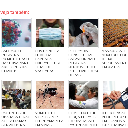
Veja também:
SÃO PAULO
COVID: RIO É A
PELO 2º DIA
MANAUS BATE
REGISTRA
PRIMEIRA
CONSECUTIVO,
NOVO RECORD
PRIMEIRO CASO
CAPITAL A
SALVADOR NÃO
DE 140
DA SUBVARIANTE
LIBERAR O USO
REGISTRA
SEPULTAMENT
ARCTURUS DA
TOTAL DE
NENHUM ÓBITO
EM UM DIA
COVID-19
MÁSCARAS
POR COVID EM 24
HORAS
PACIENTES DE
NÚMERO DE
COMEÇOU HOJE
HIPERTENSÃO
UBAITABA TERÃO
MORTOS POR
TERÇA-FEIRA 03
PODE REDUZIR
ACESSO A MAIS
FEBRE AMARELA
EM UBAITABA O
EM 16 ANOS A
SERVIÇOS NA
EM MINAS
RASTREAMENTO
EXPECTATIVA D