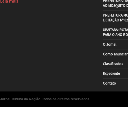
Leia mais
PREFEITURA IT
AO MOSQUITO 
PREFEITURA MU
LICITAÇÃO Nº 02
UBAITABA: ROT
PARA O ANO RO
O Jornal
Como anunciar
Classificados
Expediente
Contato
Jornal Tribuna da Região. Todos os direitos reservados.