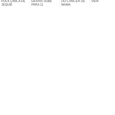
POLICLÍNICA DE
GERAIS SOBE
DO CÂNCER DE
VIDA
JEQUIÉ
PARA 11
MAMA