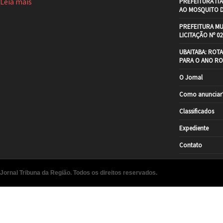
Leia mais
PREFEITURA IT
AO MOSQUITO 
PREFEITURA MU
LICITAÇÃO Nº 02
UBAITABA: ROT
PARA O ANO RO
O Jornal
Como anunciar
Classificados
Expediente
Contato
Jornal Tribuna da Região. Todos os direitos reservados.