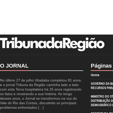
O JORNAL
Páginas
Home
No último 27 de julho Ubaitaba completou 81 anos,
GOVERNO DA BA
e o jornal Tribuna da Região caminha lado a lado
RECURSOS PARA
com esta Terra hospitaleira há 25 anos registrando
os fatos e mostrando a sua história. Ao longo
MINISTRO DO S
desses anos, o Jornal se transformou na voz do
DISTRIBUIÇÃO 
Vale do Rio das Contas, discutindo os principais
DEMOGRÁFICO D
problemas enfrentados […]