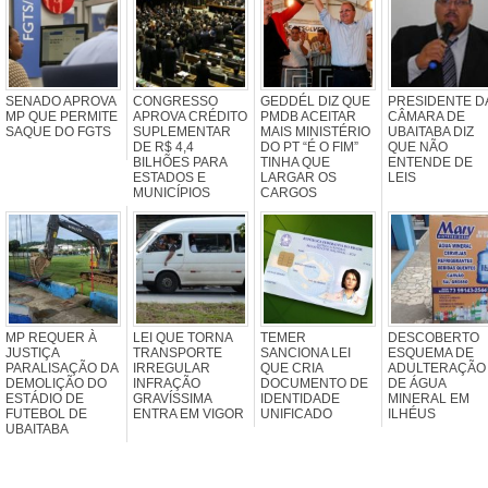
SENADO APROVA
CONGRESSO
GEDDÉL DIZ QUE
PRESIDENTE D
MP QUE PERMITE
APROVA CRÉDITO
PMDB ACEITAR
CÂMARA DE
SAQUE DO FGTS
SUPLEMENTAR
MAIS MINISTÉRIO
UBAITABA DIZ
DE R$ 4,4
DO PT “É O FIM”
QUE NÃO
BILHÕES PARA
TINHA QUE
ENTENDE DE
ESTADOS E
LARGAR OS
LEIS
MUNICÍPIOS
CARGOS
MP REQUER À
LEI QUE TORNA
TEMER
DESCOBERTO
JUSTIÇA
TRANSPORTE
SANCIONA LEI
ESQUEMA DE
PARALISAÇÃO DA
IRREGULAR
QUE CRIA
ADULTERAÇÃO
DEMOLIÇÃO DO
INFRAÇÃO
DOCUMENTO DE
DE ÁGUA
ESTÁDIO DE
GRAVÍSSIMA
IDENTIDADE
MINERAL EM
FUTEBOL DE
ENTRA EM VIGOR
UNIFICADO
ILHÉUS
UBAITABA