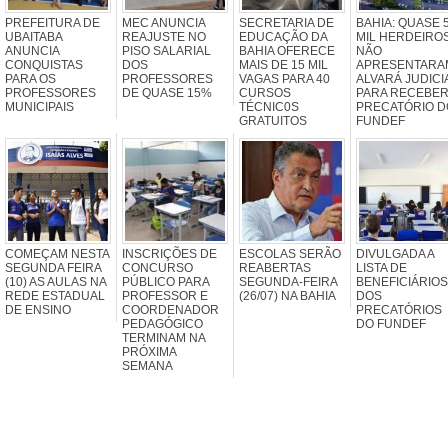
PREFEITURA DE
MEC ANUNCIA
SECRETARIA DE
BAHIA: QUASE 
UBAITABA
REAJUSTE NO
EDUCAÇÃO DA
MIL HERDEIRO
ANUNCIA
PISO SALARIAL
BAHIA OFERECE
NÃO
CONQUISTAS
DOS
MAIS DE 15 MIL
APRESENTARA
PARA OS
PROFESSORES
VAGAS PARA 40
ALVARÁ JUDICI
PROFESSORES
DE QUASE 15%
CURSOS
PARA RECEBE
MUNICIPAIS
TÉCNIC0S
PRECATÓRIO D
GRATUITOS
FUNDEF
COMEÇAM NESTA
INSCRIÇÕES DE
ESCOLAS SERÃO
DIVULGADA A
SEGUNDA FEIRA
CONCURSO
REABERTAS
LISTA DE
(10) AS AULAS NA
PÚBLICO PARA
SEGUNDA-FEIRA
BENEFICIÁRIOS
REDE ESTADUAL
PROFESSOR E
(26/07) NA BAHIA
DOS
DE ENSINO
COORDENADOR
PRECATÓRIOS
PEDAGÓGICO
DO FUNDEF
TERMINAM NA
PRÓXIMA
SEMANA