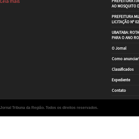
Leia mais
PREFEITURA IT
AO MOSQUITO 
PREFEITURA MU
LICITAÇÃO Nº 02
UBAITABA: ROT
PARA O ANO RO
O Jornal
Como anunciar
Classificados
Expediente
Contato
Jornal Tribuna da Região. Todos os direitos reservados.