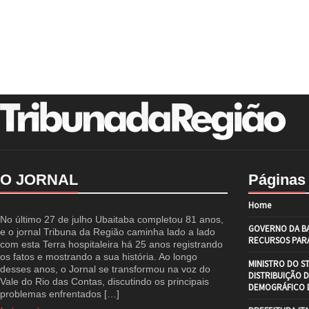
O JORNAL
Páginas
Home
No último 27 de julho Ubaitaba completou 81 anos,
GOVERNO DA BA
e o jornal Tribuna da Região caminha lado a lado
RECURSOS PARA
com esta Terra hospitaleira há 25 anos registrando
os fatos e mostrando a sua história. Ao longo
MINISTRO DO S
desses anos, o Jornal se transformou na voz do
DISTRIBUIÇÃO 
Vale do Rio das Contas, discutindo os principais
DEMOGRÁFICO D
problemas enfrentados […]