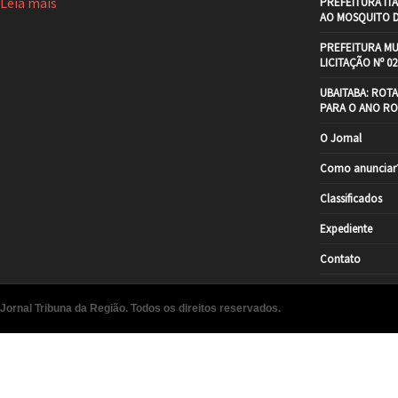
Leia mais
PREFEITURA IT
AO MOSQUITO 
PREFEITURA MU
LICITAÇÃO Nº 02
UBAITABA: ROT
PARA O ANO RO
O Jornal
Como anunciar
Classificados
Expediente
Contato
Jornal Tribuna da Região. Todos os direitos reservados.