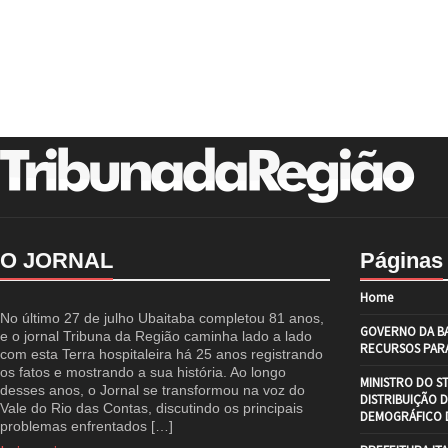
O JORNAL
Páginas
Home
No último 27 de julho Ubaitaba completou 81 anos,
GOVERNO DA BA
e o jornal Tribuna da Região caminha lado a lado
RECURSOS PARA
com esta Terra hospitaleira há 25 anos registrando
os fatos e mostrando a sua história. Ao longo
MINISTRO DO S
desses anos, o Jornal se transformou na voz do
DISTRIBUIÇÃO 
Vale do Rio das Contas, discutindo os principais
DEMOGRÁFICO D
problemas enfrentados […]