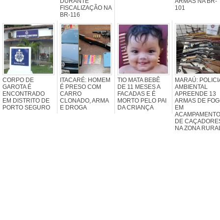
DURANTE
ARMAS NA BR-
FISCALIZAÇÃO NA
101
BR-116
CORPO DE
ITACARÉ: HOMEM
TIO MATA BEBÊ
MARAÚ: POLICI
GAROTA É
É PRESO COM
DE 11 MESES A
AMBIENTAL
ENCONTRADO
CARRO
FACADAS E É
APREENDE 13
EM DISTRITO DE
CLONADO, ARMA
MORTO PELO PAI
ARMAS DE FO
PORTO SEGURO
E DROGA
DA CRIANÇA
EM
ACAMPAMENT
DE CAÇADORE
NA ZONA RURA