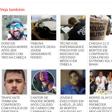
Veja também:
DONO DE
ITABUNA:
TÉCNICA DE
CHEGA A 12 O
POUSADA MORRE
ACIDENTE DEIXA
ENFERMAGEM É
NÚMERO DE
APÓS SER
JOVEM
PRESA POR USO
MORTOS EM
ATINGIDO COM
GRAVEMENTE
INDEVIDO DE
CONFRONTO
TIRO NA CABEÇA
FERIDO
ATESTADO
COM A PM NO
MÉDICO EM
EXTREMO SUL 
ITABELA
BAHIA
TRAFICANTE
CANTOR DE
JOVEM É
MORRE GLAYC
TOMBA EM
PAGODE MORRE
EXECUTADO EM
MUNIZ,
CONFRONTO
APÓS COLISÃO
ILHÉUS, JÁ SÃO
PROMOTER
COM A POLÍCIA DE
DE CARRO COM
90 MORTES
CONHECIDO N
ITAPETINGA
CAMINHÃO NA
VIOLENTAS NO
MEIO ARTÍSTIC