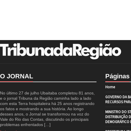
O JORNAL
Páginas
Home
No último 27 de julho Ubaitaba completou 81 anos,
GOVERNO DA BA
e o jornal Tribuna da Região caminha lado a lado
RECURSOS PARA
com esta Terra hospitaleira há 25 anos registrando
os fatos e mostrando a sua história. Ao longo
MINISTRO DO S
desses anos, o Jornal se transformou na voz do
DISTRIBUIÇÃO 
Vale do Rio das Contas, discutindo os principais
DEMOGRÁFICO D
problemas enfrentados […]