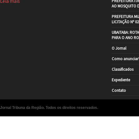
Leia mais
PREFEITURA IT
AO MOSQUITO 
PREFEITURA MU
LICITAÇÃO Nº 02
UBAITABA: ROT
PARA O ANO RO
O Jornal
Como anunciar
Classificados
Expediente
Contato
Jornal Tribuna da Região. Todos os direitos reservados.