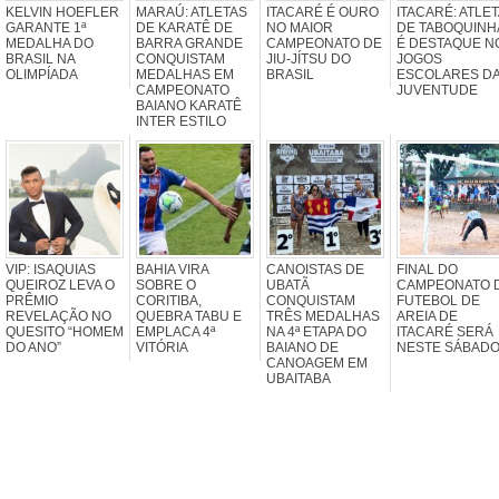
KELVIN HOEFLER
MARAÚ: ATLETAS
ITACARÉ É OURO
ITACARÉ: ATLET
GARANTE 1ª
DE KARATÊ DE
NO MAIOR
DE TABOQUINH
MEDALHA DO
BARRA GRANDE
CAMPEONATO DE
É DESTAQUE N
BRASIL NA
CONQUISTAM
JIU-JÍTSU DO
JOGOS
OLIMPÍADA
MEDALHAS EM
BRASIL
ESCOLARES D
CAMPEONATO
JUVENTUDE
BAIANO KARATÊ
INTER ESTILO
VIP: ISAQUIAS
BAHIA VIRA
CANOISTAS DE
FINAL DO
QUEIROZ LEVA O
SOBRE O
UBATÃ
CAMPEONATO 
PRÊMIO
CORITIBA,
CONQUISTAM
FUTEBOL DE
REVELAÇÃO NO
QUEBRA TABU E
TRÊS MEDALHAS
AREIA DE
QUESITO “HOMEM
EMPLACA 4ª
NA 4ª ETAPA DO
ITACARÉ SERÁ
DO ANO”
VITÓRIA
BAIANO DE
NESTE SÁBAD
CANOAGEM EM
UBAITABA