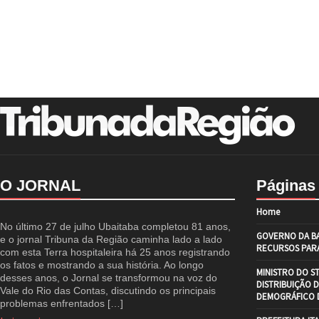
O JORNAL
Páginas
Home
No último 27 de julho Ubaitaba completou 81 anos,
GOVERNO DA BA
e o jornal Tribuna da Região caminha lado a lado
RECURSOS PARA
com esta Terra hospitaleira há 25 anos registrando
os fatos e mostrando a sua história. Ao longo
MINISTRO DO S
desses anos, o Jornal se transformou na voz do
DISTRIBUIÇÃO 
Vale do Rio das Contas, discutindo os principais
DEMOGRÁFICO D
problemas enfrentados […]