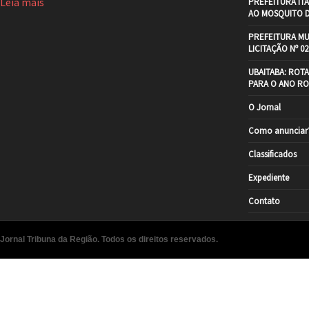
Leia mais
PREFEITURA IT
AO MOSQUITO 
PREFEITURA MU
LICITAÇÃO Nº 02
UBAITABA: ROT
PARA O ANO RO
O Jornal
Como anunciar
Classificados
Expediente
Contato
Jornal Tribuna da Região. Todos os direitos reservados.