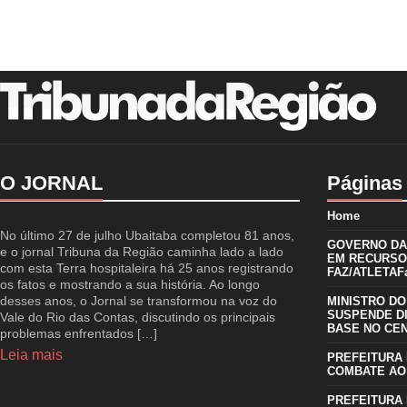
O JORNAL
Páginas
Home
No último 27 de julho Ubaitaba completou 81 anos,
GOVERNO DA 
e o jornal Tribuna da Região caminha lado a lado
EM RECURSO
com esta Terra hospitaleira há 25 anos registrando
FAZ/ATLETAFa
os fatos e mostrando a sua história. Ao longo
desses anos, o Jornal se transformou na voz do
MINISTRO DO
SUSPENDE D
Vale do Rio das Contas, discutindo os principais
BASE NO CE
problemas enfrentados […]
Leia mais
PREFEITURA 
COMBATE AO
PREFEITURA 