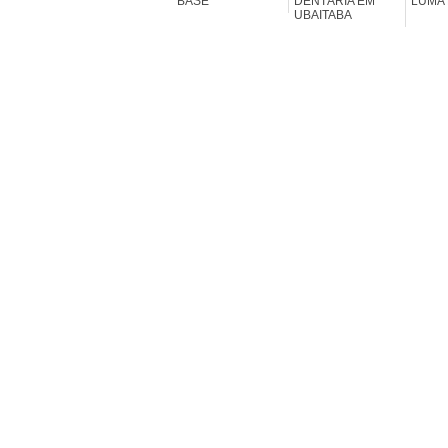
BASE
DENTÁRIA EM
LUMA
UBAITABA