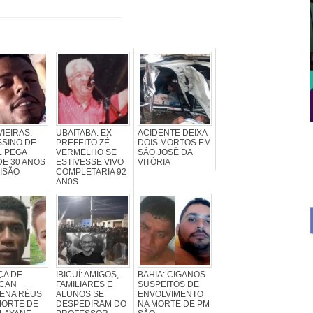
IEIRAS:
UBAITABA: EX-
ACIDENTE DEIXA
SSINO DE
PREFEITO ZÉ
DOIS MORTOS EM
L PEGA
VERMELHO SE
SÃO JOSÉ DA
DE 30 ANOS
ESTIVESSE VIVO
VITÓRIA
ISÃO
COMPLETARIA 92
AN0S
ÇA DE
IBICUÍ: AMIGOS,
BAHIA: CIGANOS
CAN
FAMILIARES E
SUSPEITOS DE
ENA RÉUS
ALUNOS SE
ENVOLVIMENTO
MORTE DE
DESPEDIRAM DO
NA MORTE DE PM