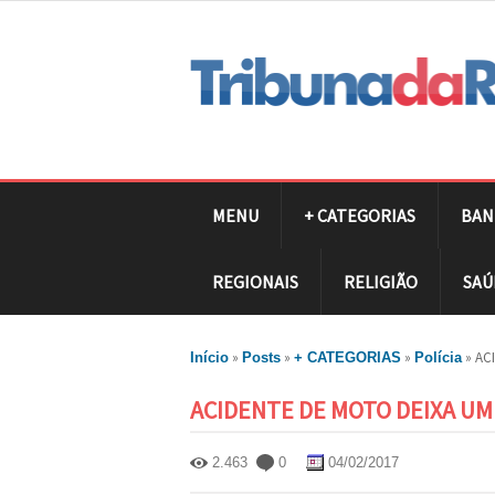
MENU
+ CATEGORIAS
BAN
REGIONAIS
RELIGIÃO
SAÚ
»
»
»
»
AC
Início
Posts
+ CATEGORIAS
Polícia
ACIDENTE DE MOTO DEIXA UM
2.463
0
04/02/2017