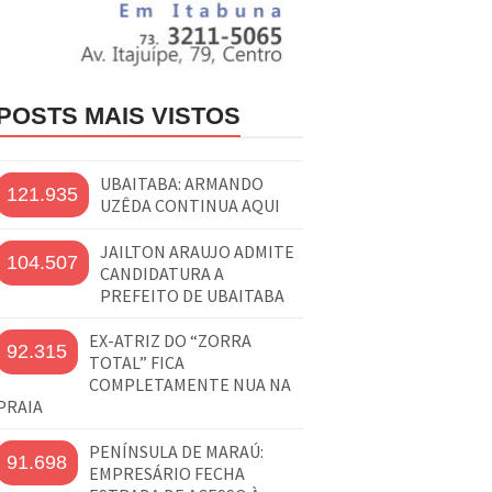
POSTS MAIS VISTOS
UBAITABA: ARMANDO
121.935
UZÊDA CONTINUA AQUI
JAILTON ARAUJO ADMITE
104.507
CANDIDATURA A
PREFEITO DE UBAITABA
EX-ATRIZ DO “ZORRA
92.315
TOTAL” FICA
COMPLETAMENTE NUA NA
PRAIA
PENÍNSULA DE MARAÚ:
91.698
EMPRESÁRIO FECHA