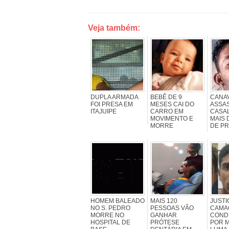
Veja também:
DUPLA ARMADA
BEBÊ DE 9
CANAV
FOI PRESA EM
MESES CAI DO
ASSA
ITAJUIPE
CARRO EM
CASA
MOVIMENTO E
MAIS 
MORRE
DE PR
HOMEM BALEADO
MAIS 120
JUSTI
NO S. PEDRO
PESSOAS VÃO
CAMA
MORRE NO
GANHAR
COND
HOSPITAL DE
PRÓTESE
POR 