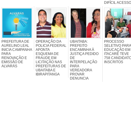
DIFÍCIL ACESS
PREFEITURA DE
OPERAÇÃO DA
UBAITABA:
PROCESSO
AURELINO LEAL
POLICIA FEDERAL
PREFEITO
SELETIVO PARA
INICIA CAMPANHA
APONTA
ENCAMINHA À
EDUCAÇÃO EM
PARA
ESQUEMA DE
JUSTIÇA PEDIDO
ITACARÉ TEVE
RENOVAÇÃO E
FRAUDE EM
DE
758 CANDIDAT
EMISSÃO DE
LICITAÇÃO NAS
INTERPELAÇÃO
INSCRITOS
ALVARÁS
PREFEITURAS DE
PARA
UBAITABA E
VEREADORA
IBIRAPITANGA
PROVAR
DENUNCIA