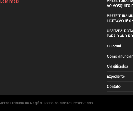
Leia mais
PREFEITURA IT
AO MOSQUITO 
PREFEITURA MU
LICITAÇÃO Nº 02
UBAITABA: ROT
PARA O ANO RO
O Jornal
Como anunciar
Classificados
Expediente
Contato
Jornal Tribuna da Região. Todos os direitos reservados.