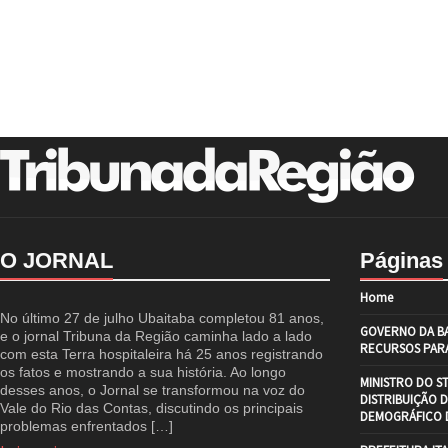
O JORNAL
Páginas
Home
No último 27 de julho Ubaitaba completou 81 anos,
GOVERNO DA BA
e o jornal Tribuna da Região caminha lado a lado
RECURSOS PARA
com esta Terra hospitaleira há 25 anos registrando
os fatos e mostrando a sua história. Ao longo
MINISTRO DO S
desses anos, o Jornal se transformou na voz do
DISTRIBUIÇÃO 
Vale do Rio das Contas, discutindo os principais
DEMOGRÁFICO D
problemas enfrentados […]