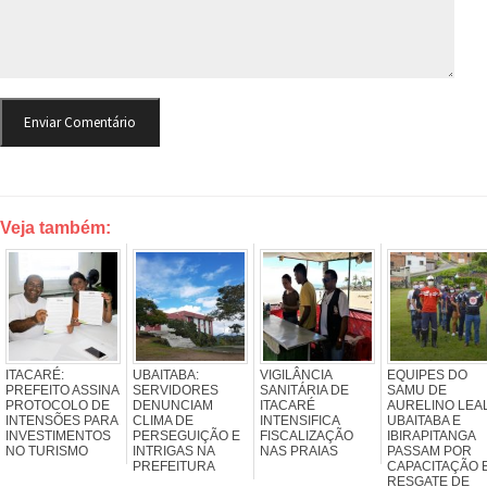
Veja também:
ITACARÉ:
UBAITABA:
VIGILÂNCIA
EQUIPES DO
PREFEITO ASSINA
SERVIDORES
SANITÁRIA DE
SAMU DE
PROTOCOLO DE
DENUNCIAM
ITACARÉ
AURELINO LEAL
INTENSÕES PARA
CLIMA DE
INTENSIFICA
UBAITABA E
INVESTIMENTOS
PERSEGUIÇÃO E
FISCALIZAÇÃO
IBIRAPITANGA
NO TURISMO
INTRIGAS NA
NAS PRAIAS
PASSAM POR
PREFEITURA
CAPACITAÇÃO 
RESGATE DE