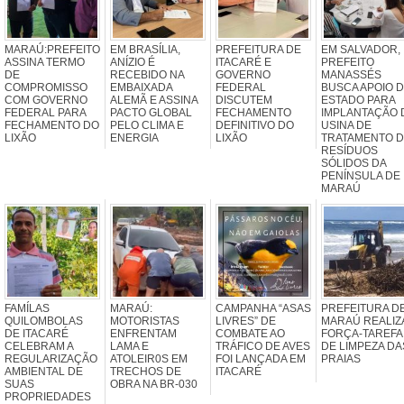
MARAÚ:PREFEITO
EM BRASÍLIA,
PREFEITURA DE
EM SALVADOR,
ASSINA TERMO
ANÍZIO É
ITACARÉ E
PREFEITO
DE
RECEBIDO NA
GOVERNO
MANASSÉS
COMPROMISSO
EMBAIXADA
FEDERAL
BUSCA APOIO 
COM GOVERNO
ALEMÃ E ASSINA
DISCUTEM
ESTADO PARA
FEDERAL PARA
PACTO GLOBAL
FECHAMENTO
IMPLANTAÇÃO 
FECHAMENTO DO
PELO CLIMA E
DEFINITIVO DO
USINA DE
LIXÃO
ENERGIA
LIXÃO
TRATAMENTO 
RESÍDUOS
SÓLIDOS DA
PENÍNSULA DE
MARAÚ
FAMÍLAS
MARAÚ:
CAMPANHA “ASAS
PREFEITURA D
QUILOMBOLAS
MOTORISTAS
LIVRES” DE
MARAÚ REALIZ
DE ITACARÉ
ENFRENTAM
COMBATE AO
FORÇA-TAREFA
CELEBRAM A
LAMA E
TRÁFICO DE AVES
DE LIMPEZA DA
REGULARIZAÇÃO
ATOLEIR0S EM
FOI LANÇADA EM
PRAIAS
AMBIENTAL DE
TRECHOS DE
ITACARÉ
SUAS
OBRA NA BR-030
PROPRIEDADES