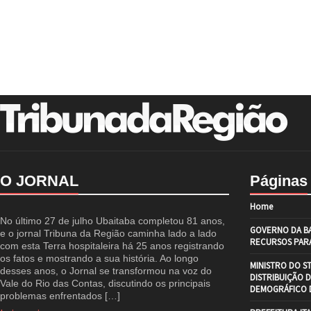
O JORNAL
Páginas
Home
No último 27 de julho Ubaitaba completou 81 anos,
GOVERNO DA BA
e o jornal Tribuna da Região caminha lado a lado
RECURSOS PARA
com esta Terra hospitaleira há 25 anos registrando
os fatos e mostrando a sua história. Ao longo
MINISTRO DO S
desses anos, o Jornal se transformou na voz do
DISTRIBUIÇÃO 
Vale do Rio das Contas, discutindo os principais
DEMOGRÁFICO D
problemas enfrentados […]