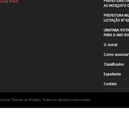
Leia mais
PREFEITURA IT
AO MOSQUITO 
PREFEITURA MU
LICITAÇÃO Nº 02
UBAITABA: ROT
PARA O ANO RO
O Jornal
Como anunciar
Classificados
Expediente
Contato
Jornal Tribuna da Região. Todos os direitos reservados.