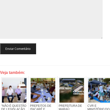
Veja também:
“NÃO É QUESTÃO
PREFEITOS DE
PREFEITURA DE
CVR E
DE LEGISLAÇÃO,
ITACARÉ E
MARAÚ
MINISTÉRIO DO