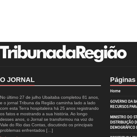
O JORNAL
Páginas
Home
No último 27 de julho Ubaitaba completou 81 anos,
GOVERNO DA BA
e o jornal Tribuna da Região caminha lado a lado
RECURSOS PARA
com esta Terra hospitaleira há 25 anos registrando
os fatos e mostrando a sua história. Ao longo
MINISTRO DO S
desses anos, o Jornal se transformou na voz do
DISTRIBUIÇÃO 
Vale do Rio das Contas, discutindo os principais
DEMOGRÁFICO D
problemas enfrentados […]